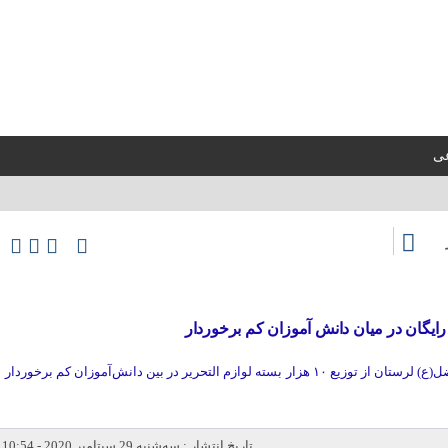
عی
جانشین فرمانده سپاه حضرت ابوالفضل(ع) لرستان از توزیع ۱۰ هزار بسته لوازم التحریر در بین دانش‌آموزان کم برخوردار
تاریخ انتشار : سه‌شنبه 29 سپتامبر 2020 - 10:54