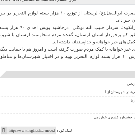
خرم‌آباد- جانشین فرمانده سپاه حضرت ابوالفضل(ع) لرستان از توزیع ۱۰ هزار بسته لوازم التحریر در بی
 خبر داد.
به گزارش پایگاه خبری نگین اشترانکوه؛، سردار حبیب الله توکلی درحاشیه پویش اهدای ۹۰ هزار 
طق کم برخوردار استان لرستان، گفت: مردم سخاوتمند لرستان با شروع
ک‌های خیر خواهانه و خداپسندانه داشته اند.
ی خیر خواهانه با کمک مردم صورت گرفته است و امروز هم با حمایت دیگر
دستگاه‌ها خصوصاً آموزش و پرورش ۱۰ هزار بسته لوازم التحریر تهیه و در اختیار شهرستان‌ها و مناطق
ربعین
نی» در شهرستان ازنا
زنا
ر جشنواره کشوری خوارزمی
لینک کوتاه