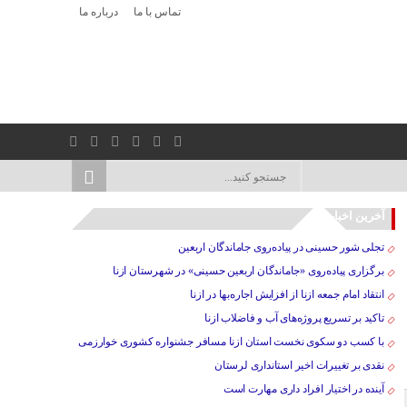
تماس با ما
درباره ما
آخرین اخبار
تجلی شور حسینی در پیاده‌روی جاماندگان اربعین
برگزاری پیاده‌روی «جاماندگان اربعین حسینی» در شهرستان ازنا
انتقاد امام جمعه ازنا از افزایش اجاره‌بها در ازنا
تاکید بر تسریع پروژه‌های آب و فاضلاب ازنا
با کسب دو سکوی نخست استان ازنا مسافر جشنواره کشوری خوارزمی
نقدی بر تغییرات اخیر استانداری لرستان
آینده در اختیار افراد داری مهارت است