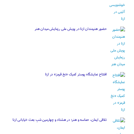
حضور هنرمندان ازنا در پویش ملی رزمایش میدان هنر
افتتاح نمایشگاه پوستر کمیک «نخ قرمز» در ازنا
تلاقی ایمان، حماسه و هنر؛ در هشتاد و چهارمین شبِ بعث خیابانی ازنا