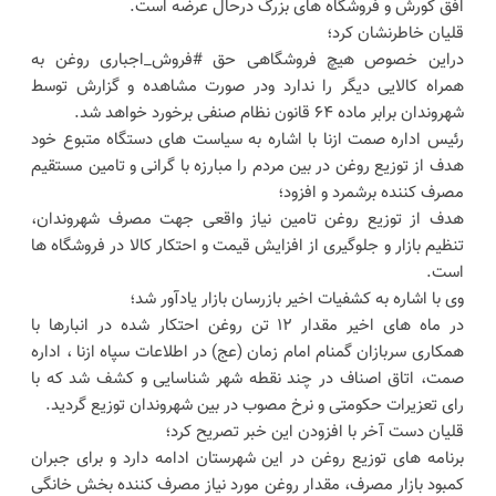
افق کورش و فروشگاه های بزرگ درحال عرضه است.
قلیان خاطرنشان کرد؛
دراین خصوص هیچ فروشگاهی حق #فروش_اجباری روغن به
همراه کالایی دیگر را ندارد ودر صورت مشاهده و گزارش توسط
شهروندان برابر ماده ۶۴ قانون نظام صنفی برخورد خواهد شد.
رئیس اداره صمت ازنا با اشاره به سیاست های دستگاه متبوع خود
هدف از توزیع روغن در بین مردم را مبارزه با گرانی و تامین مستقیم
مصرف کننده برشمرد و افزود؛
هدف از توزیع روغن تامین نیاز واقعی جهت مصرف شهروندان،
تنظیم بازار و جلوگیری از افزایش قیمت و احتکار کالا در فروشگاه ها
است.
وی با اشاره به کشفیات اخیر بازرسان بازار یادآور شد؛
در ماه های اخیر مقدار ۱۲ تن روغن احتکار شده در انبارها با
همکاری سربازان گمنام امام زمان (عج) در اطلاعات سپاه ازنا ، اداره
صمت، اتاق اصناف در چند نقطه شهر شناسایی و کشف شد که با
رای تعزیرات حکومتی و نرخ مصوب در بین شهروندان توزیع گردید.
قلیان دست آخر با افزودن این خبر تصریح کرد؛
برنامه های توزیع روغن در این شهرستان ادامه دارد و برای جبران
کمبود بازار مصرف، مقدار روغن مورد نیاز مصرف کننده بخش خانگی