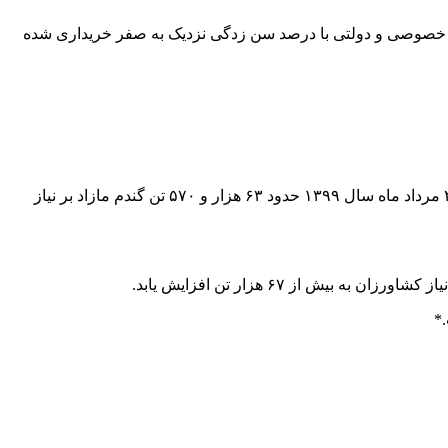
۱۳ حدود ۶۳ هزار و ۵۷۰ تن گندم مازاد بر نیاز کشاورزان شهرستان ازنا توسط ۴ مرکز خرید بخش خصوصی و دولتی با درصد سن زدگی نزدیک به صفر خریداری شده
به گزارش‌پایگاه خبری،تحلیلی نگین‌اشترانکوه عصر امروز مهندس درویشی درجمع خبرنگاران با اعلام این خبر افزود : تا پایان وقت امروز ۲۵ مرداد ماه سال ۱۳۹۹ حدود ۶۳ هزار و ۵۷۰ تن گندم مازاد بر نیاز
 از ۶۷ هزار تن افزایش یابد.