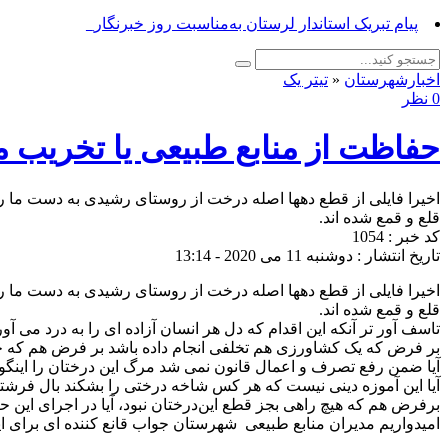
پیام تبریک_
اخبارشهرستان
«
تیتر یک
0 نظر
حفاظت از منابع طبیعی یا تخریب م
اخیرا فایلی از قطع دهها اصله درخت از روستای رشیدی به دست ما رسید
قلع و قمع شده اند.
کد خبر : 1054
تاریخ انتشار : دوشنبه 11 می 2020 - 13:14
اخیرا فایلی از قطع دهها اصله درخت از روستای رشیدی به دست ما رسید
قلع و قمع شده اند.
تاسف آور تر آنکه این اقدام که دل هر انسان آزاده ای را به درد می 
بر فرض که یک کشاورزی هم تخلفی انجام داده باشد بر فرض هم که حکم 
آیا ضمن رفع ‌تصرف و اعمال قانون نمی شد‌ مرگ این درختان را اینگون
آیا این آموزه دینی نیست که هر کس شاخه درختی را بشکند بال فر
برفرض هم که هیچ راهی بجز قطع این‌درختان نبود، آیا در اجرای این ح
امیدواریم مدیران منابع طبیعی ‌ شهرستان جواب قانع کننده ای برای 