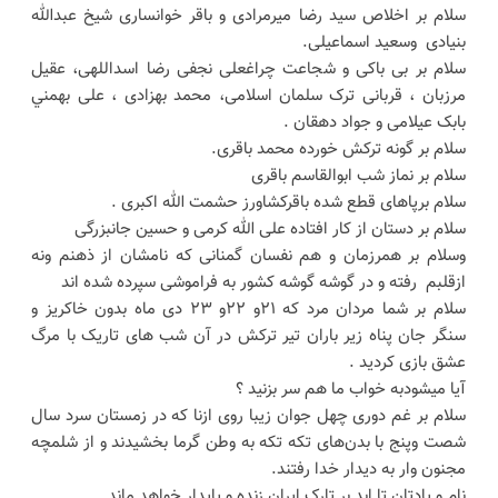
سلام بر اخلاص سید رضا میرمرادی و باقر خوانساری شیخ عبدالله
بنیادی وسعید اسماعیلی.
سلام بر بی باکی و شجاعت چراغعلی نجفی رضا اسداللهی، عقیل
مرزبان ، قربانی ترک سلمان اسلامی، محمد بهزادی ، علی بهمني
بابک عیلامی و جواد دهقان .
سلام بر گونه ترکش خورده محمد باقری.
سلام بر نماز شب ابوالقاسم باقری
سلام برپاهای قطع شده باقرکشاورز حشمت الله اکبری .
سلام بر دستان از کار افتاده علی الله کرمی و حسین جانبزرگی
وسلام بر همرزمان و هم نفسان گمنانی که نامشان از ذهنم و‌نه
ازقلبم رفته و در گوشه گوشه کشور به فراموشی سپرده شده اند
سلام بر شما مردان مرد که ۲۱و ۲۲و ۲۳ دی ماه بدون خاکریز و
سنگر جان پناه زیر باران تیر ترکش در آن شب های تاریک با مرگ
عشق بازی کردید .
آیا میشودبه خواب ما هم سر بزنید ؟
سلام بر غم دوری چهل جوان زیبا روی ازنا که در زمستان سرد سال
شصت و‌پنج با بدن‌های تکه تکه به وطن گرما بخشیدند و از شلمچه
مجنون وار به دیدار خدا رفتند.
نام و یادتان تا ابد بر تارک ایران زنده و پایدار خواهد ماند.