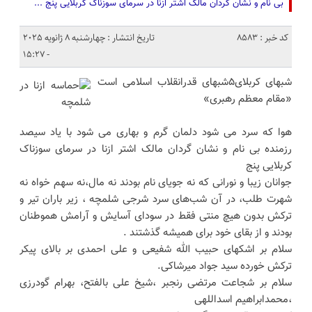
بی نام و نشان گردان مالک اشتر ازنا در سرمای سوزناک کربلایی پنج ...
کد خبر : 8583
تاریخ انتشار : چهارشنبه 8 ژانویه 2025
- 15:27
شبهای کربلای۵شبهای قدرانقلاب اسلامی است
«مقام معظم رهبری»
هوا که سرد می شود دلمان گرم و بهاری می شود با یاد سیصد
رزمنده بی نام و نشان گردان مالک اشتر ازنا در سرمای سوزناک
کربلایی پنج
جوانان زیبا و نورانی که نه جویای نام بودند نه مال،نه سهم خواه نه
شهرت طلب، در آن شب‌های سرد شرجی شلمچه ، زیر باران تیر و
ترکش بدون هیچ منتی فقط در سودای آسایش و آرامش هموطنان
بودند و از بقای خود برای همیشه گذشتند .
سلام بر اشکهای حبیب الله شفیعی و علی احمدی بر بالای پیکر
ترکش خورده سید جواد میرشاکی.
سلام بر شجاعت مرتضی رنجبر ،شیخ علی بالفتح، بهرام گودرزی
،محمدابراهیم اسداللهی