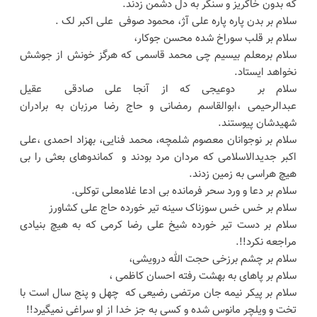
که بدون خاکریز و سنگر به دل دشمن زدند.
سلام بر بدن پاره پاره علی آژ، محمود صوفی علی اکبر لک .
سلام بر قلب سوراخ شده محسن جوکار،
سلام برمعلم بیسیم چی محمد قاسمی که هرگز خونش از جوشش
نخواهد ایستاد.
سلام بر دوعیجی که از آنجا علی صادقی عقیل
عبدالرحیمی ،ابوالقاسم رمضانی و حاج رضا مرزبان به برادران
شهیدشان پیوستند.
سلام بر نوجوانان معصوم شلمچه، محمد فنایی، بهزاد احمدی ،علی
اکبر جدیدالاسلامی که مردان مرد بودند و کماندوهای بعثی را بی
هیچ هراسی به زمین زدند.
سلام بر دعا و ورد سحر فرمانده بی ادعا غلامعلی توکلی.
سلام بر خس خس سوزناک سینه تیر خورده حاج علی کشاورز
سلام بر دست تیر خورده شیخ علی رضا کرمی که به هیچ بنیادی
مراجعه نکرد!!.
سلام بر چشم برزخی حجت الله درویشی،
سلام بر پاهای به بهشت رفته احسان کاظمی ،
سلام بر پیکر نیمه جان مرتضی رضیعی که چهل و پنج سال است با
تخت و ویلچر مانوس شده و کسی به جز خدا از او سراغی نمیگیرد!!