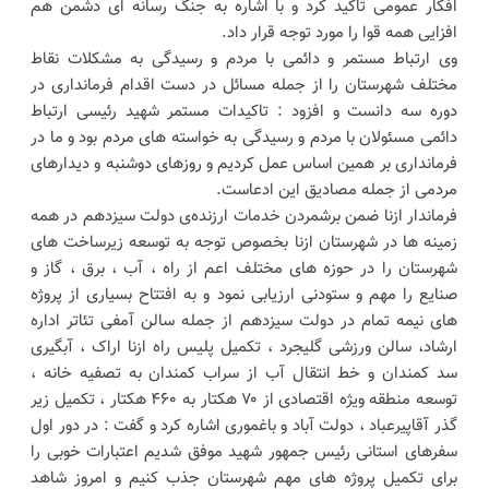
افکار عمومی تاکید کرد و با اشاره به جنگ رسانه ای دشمن هم
افزایی همه قوا را مورد توجه قرار داد.
وی ارتباط مستمر و دائمی با مردم و رسیدگی به مشکلات نقاط
مختلف شهرستان را از جمله مسائل در دست اقدام فرمانداری در
دوره سه دانست و افزود : تاکیدات مستمر شهید رئیسی ارتباط
دائمی مسئولان با مردم و رسیدگی به خواسته های مردم بود و ما در
فرمانداری بر همین اساس عمل کردیم و روزهای دوشنبه و دیدارهای
مردمی از جمله مصادیق این ادعاست.
فرماندار ازنا ضمن برشمردن خدمات ارزنده‌ی دولت سیزدهم در همه
زمینه ها در شهرستان ازنا بخصوص توجه به توسعه زیرساخت های
شهرستان را در حوزه های مختلف اعم از راه ، آب ، برق ، گاز و
صنایع را مهم و ستودنی ارزیابی نمود و به افتتاح بسیاری از پروژه
های نیمه تمام در دولت سیزدهم از جمله سالن آمفی تئاتر اداره
ارشاد، سالن ورزشی گلیجرد ، تکمیل پلیس راه ازنا اراک ، آبگیری
سد کمندان ‌و خط انتقال آب از سراب کمندان به تصفیه خانه ،
توسعه منطقه ویژه اقتصادی از ۷۰ هکتار به ۴۶۰ هکتار ، تکمیل زیر
گذر آقاپیرعباد ، دولت آباد و باغموری اشاره کرد و گفت : در دور اول
سفرهای استانی رئیس جمهور شهید موفق شدیم اعتبارات خوبی را
برای تکمیل پروژه های مهم شهرستان جذب کنیم و امروز شاهد