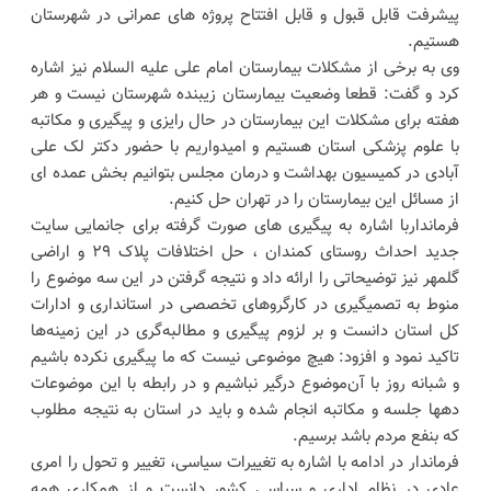
پیشرفت قابل قبول و قابل افتتاح پروژه های عمرانی در شهرستان
هستیم.
وی به برخی از مشکلات بیمارستان امام علی علیه السلام نیز اشاره
کرد و گفت: قطعا وضعیت بیمارستان زیبنده شهرستان نیست و هر
هفته برای مشکلات این بیمارستان در حال رایزی و پیگیری و مکاتبه
با علوم پزشکی استان هستیم و امیدواریم با حضور دکتر لک علی
آبادی در کمیسیون بهداشت و درمان مجلس بتوانیم بخش عمده ای
از مسائل این بیمارستان را در تهران حل کنیم.
فرمانداربا اشاره به پیگیری های صورت گرفته برای جانمایی سایت
جدید احداث روستای کمندان ، حل اختلافات پلاک ۲۹ و اراضی
گلمهر نیز توضیحاتی را ارائه داد و نتیجه گرفتن در این سه موضوع را
منوط به تصمیگیری در کارگروهای تخصصی در استانداری و ادارات
کل استان دانست و بر لزوم پیگیری و مطالبه‌گری در این زمینه‌ها
تاکید نمود و افزود: هیچ موضوعی نیست که ما پیگیری نکرده باشیم
و شبانه روز با آن‌موضوع درگیر نباشیم‌ و در رابطه با این موضوعات
دهها جلسه و مکاتبه انجام شده و باید در استان به نتیجه مطلوب
که بنفع مردم باشد برسیم.
فرماندار در ادامه با اشاره به تغییرات سیاسی، تغییر و تحول را امری
عادی در نظام اداری و سیاسی کشور دانست و از همکاری همه