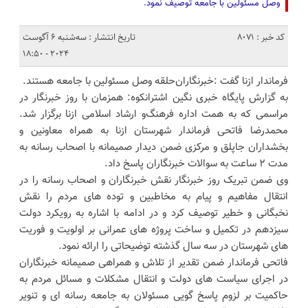
وصل مسئولین با جامعه توصیف نمود.
کد خبر : 8071
تاریخ انتشار : سه‌شنبه 6 آگوست
2024 - 18:50
فرماندار ازنا گفت :خبرنگاران‌حلقه وصل مسئولین با جامعه هستند.
به گزارش پایگاه خبری نگین اشترانکوه: همزمان با روز خبرنگار در
مراسمی که به همت اداره فرهنگ‌و ارشاد اسلامی ازنا برگزار شد.
محمدرضا فاتحی فرماندار شهرستان ازنا به همراه معاونین و
بخشداران جاپلق و مرکزی ضمن دیدار صمیمانه با اصحاب رسانه به
مدت ۲ ساعت به سوالات خبرنگاران پاسخ داد.
وی ضمن تبریک روز خبرنگار نقش خبرنگاران و اصحاب رسانه را در
انتقال مفاهیم و پیام به مخاطبین و توده های مردم را نقش
نخبگانی و خطیر توصیف کرد و در ادامه با اشاره به رویکرد دولت
سیزدهم در تکمیل و ساخت پروژه های عمرانی بر اولویت و فوریت
های شهرستان در سه سال گذشته توضیحاتی را ارائه نمود.
فاتحی فرماندار ضمن تقدیر از تلاش و همراهی صمیمانه خبرنگاران
در اجرای سیاست های دولت و انتقال مشکلات و مسائل مردم به
حاکمیت بر لزوم پاسخ گویی مسئولان به جامعه رسانه ای و تنویر