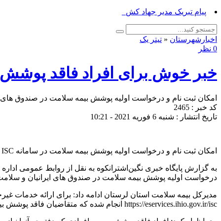
پیام تبریک مدیر جهاد کشاورزی ازنا به _
اخبارشهرستان
«
تیتر یک
0 نظر
خبر خوش برای افراد فاقد پوشش 
امکان ثبت نام و درخواست اولیه پوشش بیمه سلامت در صندوق های ا
کد خبر : 2465
تاریخ انتشار : شنبه 6 فوریه 2021 - 10:21
امکان ثبت نام و درخواست اولیه پوشش بیمه سلامت در سامانه ISC ( سامانه خدمت رسانی به بیمه شدگان ) فراهم شد
به گزارش پایگاه خبری نگین‌اشترانکوه به نقل از روابط عمومی اداره
درخواست اولیه پوشش بیمه سلامت در صندوق های ایرانیان و سلام
مدیرکل بیمه سلامت استان لرستان ادامه داد: برای ارائه خدمات غیر
https://eservices.ihio.gov.ir/isc انجام شده که متقاضیان فاقد پوشش بیمه می توانند بدون مراجعه به دفاتر پیشخوان یکی از صندوق های ایرانیان و سلامت همگانی را انتخاب و ازمزایای آن بهره مند گردند.