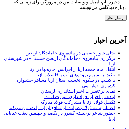
ذخیره نام، ایمیل و وبسایت من در مرورگر برای زمانی که
دوباره دیدگاهی می‌نویسم.
آخرین اخبار
تجلی شور حسینی در پیاده‌روی جاماندگان اربعین
برگزاری پیاده‌روی «جاماندگان اربعین حسینی» در شهرستان
ازنا
انتقاد امام جمعه ازنا از افزایش اجاره‌بها در ازنا
تاکید بر تسریع پروژه‌های آب و فاضلاب ازنا
با کسب دو سکوی نخست استان ازنا مسافر جشنواره
کشوری خوارزمی
نقدی بر تغییرات اخیر استانداری لرستان
آینده در اختیار افراد داری مهارت است
تکمیل فولاد ازنا با مشارکت فولاد مبارکه
اعتماد به مسئولان صیانت از منافع ایران را تضمین می‌کند
حضور شاعر برجسته کشور در یکصد و چهلمین بعثت خیابانی
ازنا