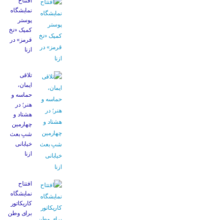
افتتاح
نمایشگاه
پوستر
کمیک «نخ
قرمز» در
ازنا
تلاقی
ایمان،
حماسه و
هنر؛ در
هشتاد و
چهارمین
شبِ بعث
خیابانی
ازنا
افتتاح
نمایشگاه
کاریکاتور
برای وطن