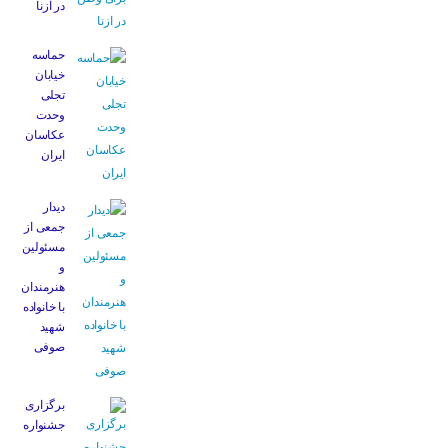
در ازنا
حماسه
خیابان
تجلی
وحدت
عکاسان
ایران
دیدار
جمعی از
مسئولین
و
هنرمندان
با خانواده
شهید
صوفی
برگزاری
جشنواره