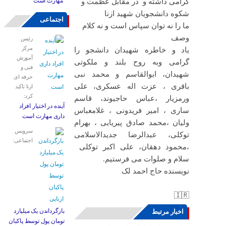
مهارت است
گرامی داشته و در مقابل عظمت و
شکوه دانشجویان شهید ازنا
اجتماعی
ما را نه توان سپاس است و نه کلام
وصف
رئیس
مرکز
یاد و خاطره شهیدان دانشجو را
آموزش
گرامی وبه روح بلند و ملکوتی
فنی و
شهیدان، ابوالقاسم و محمد نبی
حرفه ای
باقری ، عزت اله عسکری، علی
ازنا تاکید
کرد:
ورمزیار ،عباس حاجیوند، قاسم
آینده در اختیار افراد
ساری ، امیر فریدونی ، غلامعباس
داری مهارت است
ولیان ،محمد صادق پیریایی ، بهرام
سرویس
توکلی، عبدالرضا جدیدالاسلامی
اجتماعی:
،محمود دهقان، علی اکبر توکلی
سلام و صلوات می فرستیم.
نویسنده حاج احمد لک
🇮🇷
بازگرداندن یک میلیارد
اخبار مرتبط
تومان پول توسط پاکبان