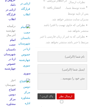
عروس و
در انتظار بررسی : 0
نظرات ارسال
داماد
انتشار یافته : 0
شده توسط شما،
ازنایی در
پس از تایید توسط
قرارگاه
انقلاب
مدیران سایت منتشر خواهد شد.
نظراتی که حاوی تهمت یا افترا باشد
درآستانه
منتشر نخواهد شد.
چهارشنبه
آخر سال
نظراتی که به غیر از زبان فارسی یا غیر
اتمام
مرتبط با خبر باشد منتشر نخواهد شد.
حجت
دادستان
شهرستان
ازنا در
خصوص
چهارشنبه
‌سوری
اخبار
شهرستان:
افتتاح
دومین
ارسال نظر
پاک کردن !
مرکز
مشاوره