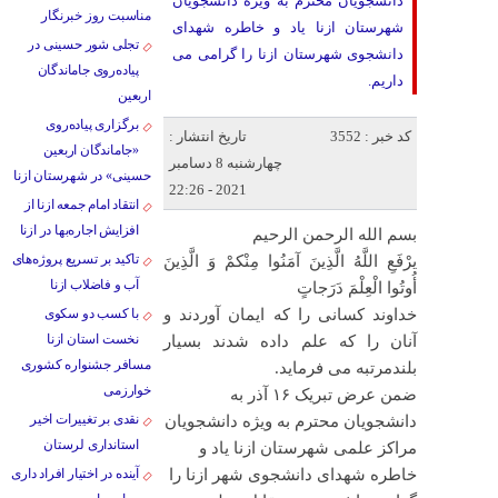
دانشجویان محترم به ویژه دانشجویان
مناسبت روز خبرنگار
شهرستان ازنا یاد و خاطره شهدای
تجلی شور حسینی در
دانشجوی شهرستان ازنا را گرامی می
پیاده‌روی جاماندگان
داریم.
اربعین
برگزاری پیاده‌روی
کد خبر : 3552
تاریخ انتشار :
«جاماندگان اربعین
چهارشنبه 8 دسامبر
حسینی» در شهرستان ازنا
2021 - 22:26
انتقاد امام جمعه ازنا از
افزایش اجاره‌بها در ازنا
بسم الله الرحمن الرحیم
تاکید بر تسریع پروژه‌های
یرْفَعِ اللَّهُ الَّذِینَ آمَنُوا مِنْکمْ وَ الَّذِینَ
آب و فاضلاب ازنا
أُوتُوا الْعِلْمَ دَرَجاتٍ
خداوند کسانی را که ایمان آوردند و
با کسب دو سکوی
نخست استان ازنا
آنان را که علم داده شدند بسیار
مسافر جشنواره کشوری
بلندمرتبه می فرماید.
خوارزمی
ضمن عرض تبریک ۱۶ آذر به
نقدی بر تغییرات اخیر
دانشجویان محترم به ویژه دانشجویان
استانداری لرستان
مراکز علمی شهرستان ازنا یاد و
خاطره شهدای دانشجوی شهر ازنا را
آینده در اختیار افراد داری