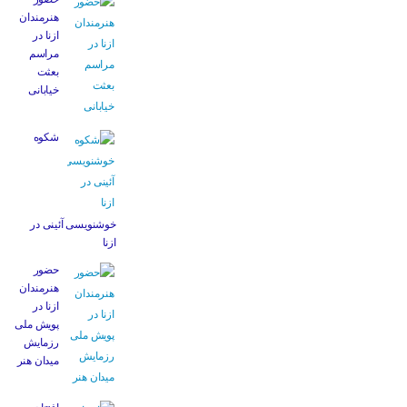
هنرمندان
ازنا در
مراسم
بعثت
خیابانی
شکوه
خوشنویسی آئینی در
ازنا
حضور
هنرمندان
ازنا در
پویش ملی
رزمایش
میدان هنر