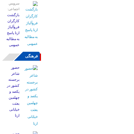
سرویس
اجتماعی:
بازگشت
کارگران
فروآلیاژ
ازنا پاسخ
به مطالبه
عمومی
فرهنگی
حضور
شاعر
برجسته
کشور در
یکصد و
چهلمین
بعثت
خیابانی
ازنا
حضور