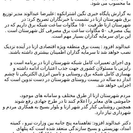
ما محسوب می شود.
به گزارش پایگاه خبری نگین اشترانکوه :علیرضا عبدالوند مدیر توزیع
برق شهرستان ازنا در نشست با خبرنگاران‌ تصریح کرد: در
شهرستان ازنا ظرفیت ۱۵۰ مگاوات ساعت شبکه برق داریم که در
پیک مصرف ۵۰ مگاوات ساعت برق مصرفی کل شهرستان است .
این برای سرمایه گذاران بسیار مهم است.
عبدالوند افزود : پست برق منطقه ویژه اقتصادی ازنا در آینده نزدیک
نصب خواهد شد تا سرمایه گذاران اطمینان بیشتری داشته باشند.
وی اجرای تعمیرات کامل شبکه شهرستان ازنا در برنامه است و
رایزنی با مسئولان کشوری جهت جذب اعتبارات ادامه داشته و
بهسازی کامل شبکه برق روستایی و تامین انرژی الکتریکی تا چشم
انداز ده ساله در بیست روستای شهرستان در دست تدوین است که
اجرایی خواهد شد.
مردم شهرستان ازنا از طرق مختلف و سامانه های موجود،
خاموشی های معابر را اعلام ‌کنند تا در طرح جهادی رفع شوند
همچنین روشنایی کنار گذر شهر ازنا و بلوار بسیج به همکاری مردم و
شهرداری نیاز دارد.‌
دکتر عبدالوند افزود: تفاهمنامه پنج جانبه بین وزارت نیرو ، کمیته
امداد، بهزیستی و بسیج سازندگی منعقد شده است که پنلهای