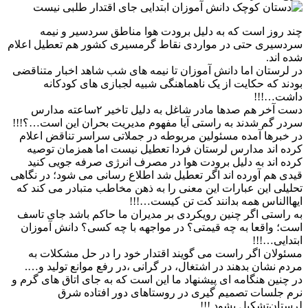
چند روز است که به دلیل برودت هوا مناطق سردسیر و نیمه
سردسیری حتی در مواردی نقاط گرمسیری کشور هم تعطیل اعلام
شده اند.
در لرستان اما دانش آموزان تا نیمه های شب شاهد اخبار متناقضی
بودند که حکایت از یک ناهماهنگی شبیه لجبازی های کودکانه
داشت…!!!
دست آخر هم صدها مادر شاغل به دلیل تاخیر ۲ساعته مدارس
سردر گم شدند به راستی آیا مفهوم مدیریت بحران این است…؟!!!
در خبرها آمده مسئولین مربوطه در جملاتی سراسر تناقض اعلام
کرده اند مدارس لرستان فردا تعطیل نیست اما همزمان توصیه
کرده اند به دلیل برودت هوا در مصرف انرژی صرفه جویی کنید
قیدی هم آورده اند اگر تعطیل شد اطلاع رسانی می شود؛ در نگاهی
تحلیلی این عبارات این معنی را به ذهن مخاطب متبادر می کند که
ایهاالناس همه بدانند کت تن کیست…!!!
به راستی اگر چنین رویکردی بر مدیران‌ ما حاکم باشد جای تاسف
است؛ واقعا به چه قیمتی؟ در مواجهه با چه کسی؟ دانش آموزان
ابتدایی…!!!
مسئولان اگر راست می گویند اقتدار خود را در حل مشکلات به
مردم نشان بدهند در اشتغال، در گرانی ،در رفع موانع تولید و….
در چنین هنگامه ای پیشنهاد ما این است که به جای اتاق های گرم و
نرم جلسات تصمیم گیری در روستاهای دور افتاده شرق
لرستان‌تشکیل بشود !!!