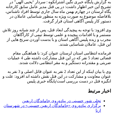
به گزارش پایگاه خبری نگین اشترانکوه : سردار “یحیی الهی” در
تشریح این خبر اظهار داشت: در پی قتل مدیر عامل سابق کارخانه
پگاه لرستان در چهارم بهمن ماه سال جاری توسط افراد ناشناس،
بلافاصله موضوع به صورت ویژه به منظور شناسایی عاملان در
دستور کار پلیس آگاهی استان قرار گرفت.
وی افزود: با توجه به پیچیدگی ابعاد قتل، پس از چند شبانه روز تلاش
مستمر و با اقدامات پیچیده و علمی توسط تیمی از کارآگاهان
مجرب و زبده پلیس آگاهی استان و با بدست آوردن سرنخ هایی از
این قتل، عاملان شناسایی شدند.
فرمانده انتظامی استان لرستان عنوان کرد: با هماهنگی مقام
قضائی تعداد 5 نفر که در این قتل مشارکت داشته طی 4 عملیات
ضربتی و مقتدرانه دستگیر و به مقر انتظامی دلالت شدند.
وی با بیان اینکه از این تعداد 2 نفر به عنوان قاتل اصلی و 3 نفر به
عنوان معاونت و مشارکت در این قتل نقش داشته اند افزود: علت و
انگیزه قتل در دست بررسی است/پایگاه خبری پلیس
اخبار مرتبط
تجلی شور حسینی در پیاده‌روی جاماندگان اربعین
برگزاری پیاده‌روی «جاماندگان اربعین حسینی» در شهرستان
ازنا