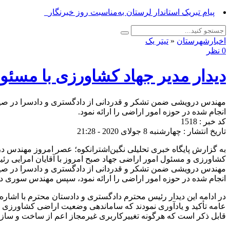
پیام تبریک م_
اخبارشهرستان
«
تیتر یک
0 نظر
دیدار مدیر جهاد کشاورزی با مسئو
مهندس درویشی ضمن تشکر و قدردانی از دادگستری و دادسرا در صیا
انجام شده در حوزه امور اراضی را ارائه نمود.
کد خبر : 1518
تاریخ انتشار : چهارشنبه 8 جولای 2020 - 21:28
به گزارش پایگاه خبری تحلیلی نگین‌اشترانکوه؛ عصر امروز مهندس 
کشاورزی و مسئول امور اراضی جهاد صبح امروز با آقایان امرایی رئیس
مهندس درویشی ضمن تشکر و قدردانی از دادگستری و دادسرا در صیا
انجام شده در حوزه امور اراضی را ارائه نمود، سپس مهندس سوری د
در ادامه این دیدار رئیس محترم دادگستری و دادستان محترم با اشاره 
عامه تأکید و یادآوری نمودند که ساماندهی وضعیت اراضی کشاورزی 
قابل ذکر است که هرگونه تغییرکاربری غیرمجاز اعم از ساخت و ساز