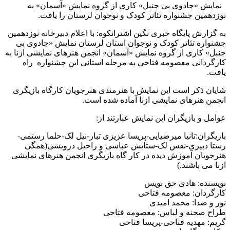
نمایش «جادوی بی جنبل» کاری از گروه نمایش «آسمان» به
نوزدهمین جشنواره تئاتر کودک و نوجوان لرستان را یافت.
به گزارش پایگاه خبری نگین اشترانکوه: با اعلام دبیرخانه نوزدهمین
جشنواره تئاتر کودک و نوجوان استان لرستان نمایش «جادوی بی
جنبل» کاری از گروه نمایش «آسمان» انجمن هنرهای نمایشی ازنا به
کارگردانی معصومه فتاحی به مرحله استانی این جشنواره راه
یافت.
شایان ذکر است این نمایش با هنرمندی هنرجویان کارگاه بازیگری
انجمن هنرهای نمایشی ازنا آماده شده است.
عوامل و بازیگران این نمایش عبارتند از:
بازیگران:تانیا میرضیایی-پریسا عزیزی تبار-نیل لک-حلما رستمی-
رستا دبیری-نفس لک-ستایش عباسی و راحیل درویشی(همگی
هنرجویان آموزش دیده در کار گاه بازیگری انجمن هنرهای نمایشی
ازنا می باشند.)
نویسنده: هادی حق نویس
کارگردان: معصومه فتاحی
نور و صدا: محمد امیدی
طراح صحنه و لباس: معصومه فتاحی
گریم: مهدیه فتاحی-پریسا فتاحی