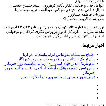
عکاس: یگانه امیدی
عوامل فنی و صحنه: غفار یگانه کرهرودی- سید حسین حسینی-
دانیال فتاحی- هدیه فیضی- نرگس عبدالوند- هدیه مینو- مبینا
مرزبان-فاطمه کشاورز
سرپرست گروه : محسن لک
نوزدهمین جشنواره تئاتر کودک و نوجوان لرستان ۲۲ و ۲۳ ادیبهشت
ماه به میزبانی اداره کل کانون پرورش فکری کودکان و نوجوانان
استان لرستان در خرم آباد برگزار خواهد شد.
اخبار مرتبط
افتتاح نمایشگاه مدولباس ایرانی،اسلامی در ازنا
پیام تبریک استاندار لرستان به‌مناسبت روز خبرنگار
پیام تبریک مدیر جهاد کشاورزی ازنا به مناسبت روز خبرنگار
پیام رئیس اداره فرهنگ و ارشاد اسلامی ازنا به مناسبت روز
خبرنگار
تجلی شور حسینی در پیاده‌روی جاماندگان اربعین