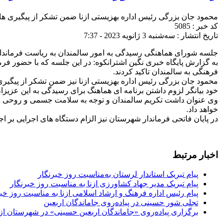
محمود جان بزرگی رئیس اداره بهزیستی ازنا ضمن تشکر از پیگیری های ف
کد خبر : 5085
تاریخ انتشار : سه‌شنبه 3 ژانویه 2023 - 7:37
جلسه شورای هماهنگی رسیدگی به امور سالمندان به ریاست فرماندار
به گزارش پایگاه خبری نگین اشترانکوه: در این جلسه که با حضور فر
فرهنگی به سالمندان تاکید کردند.
محمود جان بزرگی رئیس اداره بهزیستی ازنا نیز ضمن تشکر از پیگیری
خود بیانگر لزوم داشتن برنامه ای هماهنگ برای رسیدگی به این عزیزا
وی عنوان داشت تکریم سالمندان و توجه به سلامت جسمی و روحی این 
خواهد داد.
در پایان فاتحی فرماندار شهرستان نیز الزام‌ دستگاه های اجرایی ب
اخبار مرتبط
پیام تبریک استاندار لرستان به‌مناسبت روز خبرنگار
پیام تبریک مدیر جهاد کشاورزی ازنا به مناسبت روز خبرنگار
پیام رئیس اداره فرهنگ و ارشاد اسلامی ازنا به مناسبت روز خب
تجلی شور حسینی در پیاده‌روی جاماندگان اربعین
برگزاری پیاده‌روی «جاماندگان اربعین حسینی» در شهرستان ازن