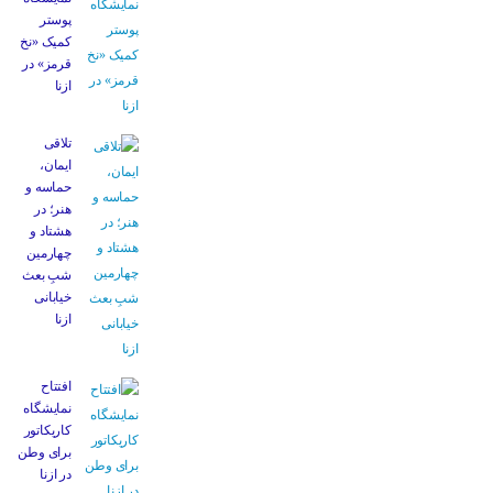
پوستر
کمیک «نخ
قرمز» در
ازنا
تلاقی
ایمان،
حماسه و
هنر؛ در
هشتاد و
چهارمین
شبِ بعث
خیابانی
ازنا
افتتاح
نمایشگاه
کاریکاتور
برای وطن
در ازنا