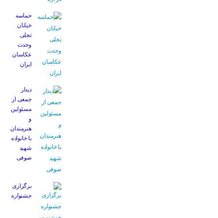
حماسه
خیابان
تجلی
وحدت
عکاسان
ایران
دیدار
جمعی از
مسئولین
و
هنرمندان
با خانواده
شهید
صوفی
برگزاری
جشنواره