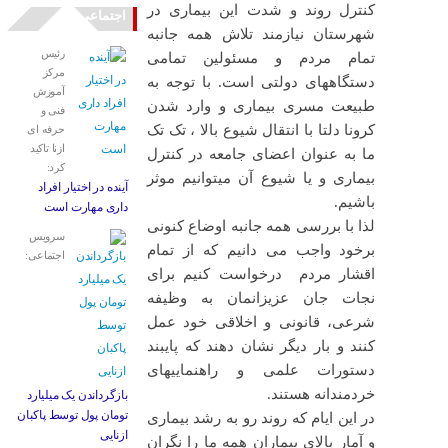
کنترل روند و شدت این بیماری در
اجتماعی
شهرستان نیازمند تلاش همه جانبه
رئیس
تمام مردم و مسئولین تمامی
مرکز
دستگاههای دولتی است. با توجه به
آموزش
طبیعت مسری بیماری و وارد شدن
فنی و
کرونا دلتا با انتقال شیوع بالا ، تک تک
حرفه ای
ازنا تاکید
ما به عنوان اعضای جامعه در کنترل
کرد:
بیماری و یا شیوع آن میتوانیم موثر
آینده در اختیار افراد
باشیم.
داری مهارت است
لذا با بررسی همه جانبه اوضاع کنونی
سرویس
برخود واجب می دانیم که از تمام
اجتماعی:
اقشار مردم درخواست کنیم برای
نجات جان عزیزانمان به وظیفه
شرعی، قانونی و اخلاقی خود عمل
کنند و بار دیگر نشان دهند که پایبند
دستورات علمی و راهنماییهای
خردمندانه هستند.
بازگرداندن یک میلیارد
تومان پول توسط پاکبان
در این ایام که روند رو به رشد بیماری
ازنایی
و آمار بالای بیماران همه ما را نگران