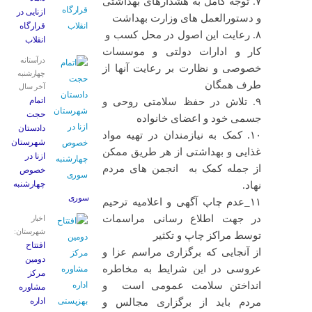
۷. توجه کامل به هشدارهای بهداشتی
ازنایی در
و دستورالعمل های وزارت بهداشت
قرارگاه
۸. رعایت این اصول در محل کسب و
انقلاب
کار و ادارات دولتی و موسسات
درآستانه
خصوصی و نظارت بر رعایت آنها از
چهارشنبه
طرف همگان
آخر سال
اتمام
۹. تلاش در حفظ سلامتی روحی و
حجت
جسمی خود و اعضای خانواده
دادستان
۱۰. کمک‌ به نیازمندان در تهیه مواد
شهرستان
غذایی و بهداشتی از هر طریق ممکن‌
ازنا در
از جمله کمک به انجمن های مردم
خصوص
چهارشنبه
نهاد.
‌سوری
١١_عدم چاپ آگهی و اعلامیه ترحیم
در جهت اطلاع رسانی مراسمات
اخبار
شهرستان:
توسط مراکز چاپ و تکثیر
افتتاح
از آنجایی که برگزاری مراسم عزا و
دومین
عروسی در این شرایط به مخاطره
مرکز
انداختن سلامت عمومی است و
مشاوره
اداره
مردم باید از برگزاری مجالس و