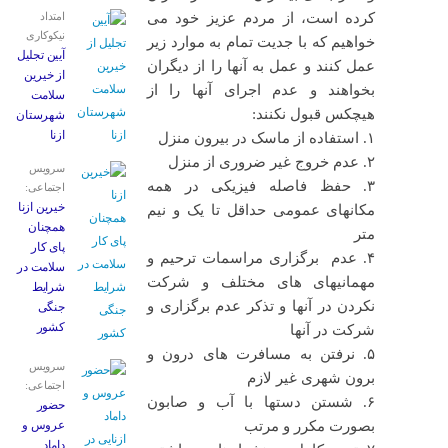
کرده است، از مردم عزیز خود می
امتداد
نیکوکاری
خواهیم که با جدیت تمام به موارد زیر
آیین تجلیل
عمل کنند و عمل به آنها را از دیگران
از خیرین
بخواهند و عدم اجرای آنها را از
سلامت
هیچکس قبول نکنند:
شهرستان
ازنا
۱. استفاده از ماسک در بیرون منزل
۲. عدم خروج غیر ضروری از منزل
سرویس
۳. حفظ فاصله فیزیکی در همه
اجتماعی:
خیرین ازنا
مکانهای عمومی حداقل تا یک و نیم
همچنان
متر
پای کار
۴. عدم برگزاری مراسمات ترحیم و
سلامت در
مهمانیهای های مختلف و شرکت
شرایط
نکردن در آنها و تذکر عدم برگزاری و
جنگی
کشور
شرکت در آنها
۵. نرفتن به مسافرت های درون و
سرویس
برون شهری غیر لازم
اجتماعی:
۶. شستن دستها با آب و صابون
حضور
بصورت مکرر و مرتب
عروس و
داماد