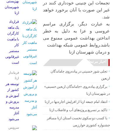
بهزیستی
تجمعات این چنینی خودداری کنند در
شهرستان
غیر این صورت با آنان برخورد خواهد
ازنا
شد.
قرارداد
به عبارت دیگر، برگزاری مراسم
یک ماهه
عروسی و عزا به دلیل به خطر
کارگران
انداختن بهداشت عمومی ممنوع می
با ماهیت
باشد.روابط عمومی شبکه بهداشت
کار
مستمر
و درمان شهرستان ازنا
غیرقانونی
اخبار مرتبط
است
تجلی شور حسینی در پیاده‌روی جاماندگان
فرماندار
اربعین
ازنا:
توسعه هر
برگزاری پیاده‌روی «جاماندگان اربعین حسینی»
کشور از
در شهرستان ازنا
آموزش و
پرورش و
انتقاد امام جمعه ازنا از افزایش اجاره‌بها در ازنا
مدرسه
تاکید بر تسریع پروژه‌های آب و فاضلاب ازنا
آغاز
با کسب دو سکوی نخست استان ازنا مسافر
می‌شود
جشنواره کشوری خوارزمی
سرویس