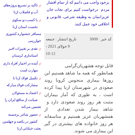
برخود واجب می دانیم که از تمام اقشار
تاکید بر تسریع پروژه‌های
مردم درخواست کنیم برای نجات جان
آب و فاضلاب ازنا
عزیزانمان به وظیفه شرعی، قانونی و
با کسب دو سکوی
اخلاقی خود عمل کنند.
نخست استان ازنا
مسافر جشنواره کشوری
کد خبر : 3009
تاریخ انتشار : جمعه
خوارزمی
9 جولای 2021 -
نقدی بر تغییرات اخیر
10:12
استانداری لرستان
آینده در اختیار افراد داری
قابل توجه هشهریان‌گرامی
مهارت است
همانطور که همه ما شاهد هستیم این
تکمیل فولاد ازنا با
روزها بیماری منحوس کرونا روند
مشارکت فولاد مبارکه
صعودی در شهرستان ازنا پیدا کرده
اعتماد به مسئولان
است ، به طوری که آمار بیماران
صیانت از منافع ایران را
مثبت هر روز روند صعودی دارد و
تضمین می‌کند
شاهد بیمار شدن تعدادی از
حضور شاعر برجسته
همشهریان عزیز هستیم و متاسفانه
کشور در یکصد و چهلمین
هر روز خانواده های بیشتری در گیر
بعثت خیابانی ازنا
این بیماری می شوند.