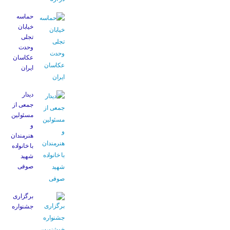
حماسه
خیابان
تجلی
وحدت
عکاسان
ایران
دیدار
جمعی از
مسئولین
و
هنرمندان
با خانواده
شهید
صوفی
برگزاری
جشنواره