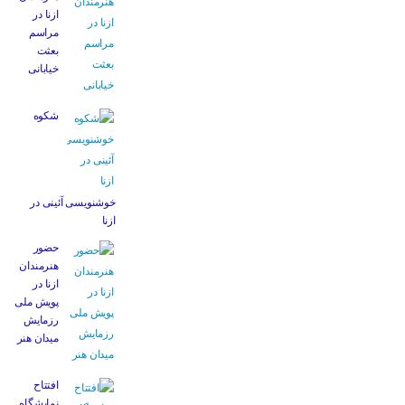
ازنا در
مراسم
بعثت
خیابانی
شکوه
خوشنویسی آئینی در
ازنا
حضور
هنرمندان
ازنا در
پویش ملی
رزمایش
میدان هنر
افتتاح
نمایشگاه