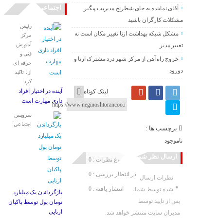
اجتماعی
آقای نماینده به جای شطرنج مدیریت پیگیر
مشکلات کارگران باشید
رئیس
مشکل شبکه بهداشت ازنا تغییر مکان است نه
مرکز
آموزش
تغییر مدیر
فنی و
خروج راه آهن از مرکز شهر درد مشترک ازنا و
حرفه ای
دورود
ازنا تاکید
کرد:
آینده در اختیار افراد
لینک کوتاه
داری مهارت است
سرویس
اجتماعی:
برچسب ها :
ناموجود
ارسال نظر شما
مجموع نظرات : 0
در انتظار بررسی : 0
نظرات ارسال
انتشار یافته : 0
شده توسط شما،
بازگرداندن یک میلیارد
پس از تایید توسط
تومان پول توسط پاکبان
ازنایی
مدیران سایت منتشر خواهد شد.