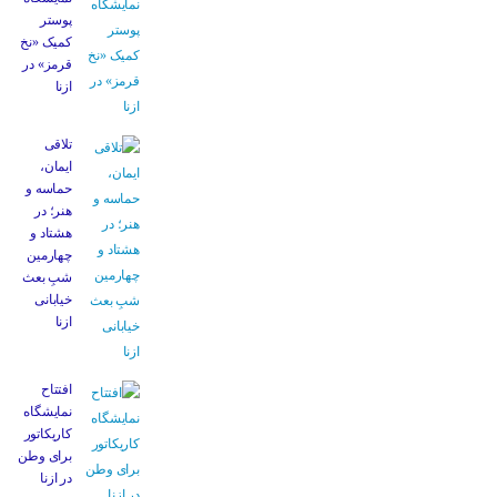
پوستر
کمیک «نخ
قرمز» در
ازنا
تلاقی
ایمان،
حماسه و
هنر؛ در
هشتاد و
چهارمین
شبِ بعث
خیابانی
ازنا
افتتاح
نمایشگاه
کاریکاتور
برای وطن
در ازنا