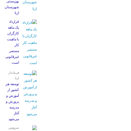
بهزیستی
شهرستان
ازنا
قرارداد
یک ماهه
کارگران
با ماهیت
کار
مستمر
غیرقانونی
است
فرماندار
ازنا:
توسعه هر
کشور از
آموزش و
پرورش و
مدرسه
آغاز
می‌شود
سرویس