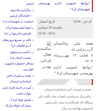
"روابط عمومی اداره بهزیستی
اربعین
شهرستان ازنا "
برگزاری پیاده‌روی
«جاماندگان اربعین
کد خبر : 8246
تاریخ انتشار :
حسینی» در شهرستان ازنا
یکشنبه 29 سپتامبر
انتقاد امام جمعه ازنا از
2024 - 19:18
افزایش اجاره‌بها در ازنا
تاکید بر تسریع پروژه‌های
هفته ملی سالمندان
آب و فاضلاب ازنا
گـــــــرامی باد
با کسب دو سکوی
۷ لغایت ۱۳ مهـــــرماه
نخست استان ازنا
۱۴۰۳
مسافر جشنواره کشوری
“روابط عمومی اداره
خوارزمی
بهزیستی شهرستان ازنا “
نقدی بر تغییرات اخیر
اخبار مرتبط
استانداری لرستان
آینده در اختیار افراد داری
نقدی بر تغییرات اخیر استانداری لرستان
مهارت است
پیام تبریک به مناسبت انتصاب جناب آقای دکتر
تکمیل فولاد ازنا با
روح‌الله لک علی‌آبادی به سمت نایب‌رئیس
مشارکت فولاد مبارکه
کمیسیون بهداشت و درمان