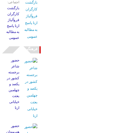
اجتماعی:
بازگشت
کارگران
فروآلیاژ
ازنا پاسخ
به مطالبه
عمومی
فرهنگی
حضور
شاعر
برجسته
کشور در
یکصد و
چهلمین
بعثت
خیابانی
ازنا
حضور
هنرمندان