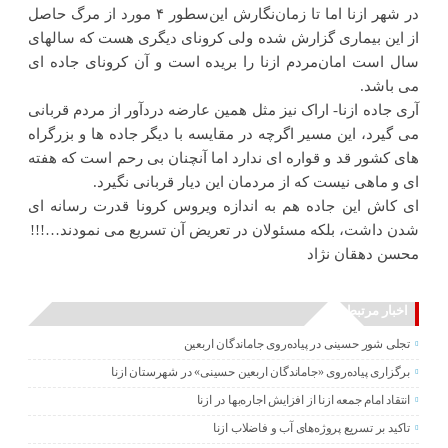
در شهر ازنا اما تا زمان‌نگارش این‌سطور ۴ مورد از مرگ حاصل
از این بیماری گزارش شده ولی کرونای دیگری هست که سالهای
سال است امان‌مردم ازنا را بریده است و آن کرونای جاده ای
می باشد.
آری جاده ازنا- اراک نیز مثل همین عارضه دردآور از مردم قربانی
می گیرد، این مسیر اگرچه در مقایسه با دیگر جاده ها و بزرگراه
های کشور قد و قواره ای ندارد اما آنچنان بی رحم است که هفته
ای و ماهی نیست که از مردمان این دیار قربانی نگیرد.
ای کاش این جاده هم به اندازه ویروس کرونا قدرت رسانه ای
شدن داشت، بلکه مسئولان در تعریض آن تسریع می نمودند…!!!
محسن دهقان نژاد
اخبار مرتبط
تجلی شور حسینی در پیاده‌روی جاماندگان اربعین
برگزاری پیاده‌روی «جاماندگان اربعین حسینی» در شهرستان ازنا
انتقاد امام جمعه ازنا از افزایش اجاره‌بها در ازنا
تاکید بر تسریع پروژه‌های آب و فاضلاب ازنا