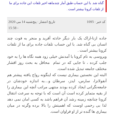
گناه شد. با این حساب طبق آمار چندماهه اخیر تلفات این جاده برای ما
از تلفات کرونا بیشتر است .
کد خبر : 1095
تاریخ انتشار : پنج‌شنبه 14 می 2020
- 15:58
جاده ازنا-اراک یک بار دیگر حادثه آفرید و منجر به فوت چند
انسان بی گناه شد. با این حساب تلفات جاده برای ما از تلفات
کرونا بیشتر است .
ویروسی به نام کرونا با آمدنش خیلی زود همه نگاه ها را به خود
جلب کرده ، تا جایی که در تمام محافل به بحث روز اقشار
مختلف جامعه تبدیل شده است.
البته این نخستین بیماری نیست که اینگونه رواج یافته پیشتر هم
آنفولانزا، سارس، ایدز، سرطان و…به اندازه خودشان در
جامعه‌نگرانی ایجاد کرده بودند منتهی مراتب آنچه این بیماری را
از بقیه متمایز کرده است آن است که با توجه به سرعت انتقال
کرونا چنانچه زمینه رشد آن فراهم باشد به کسی امان نمی دهد
لذا بی رحمی اوست که اهمیتش را بالا برده وگرنه در میان
بیماری ها‌ گنده تر از او فراوان است.