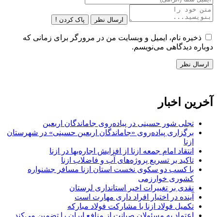
ارسال نظر
پاک کردن !
ذخیره نام، ایمیل و وبسایت من در مرورگر برای زمانی که
دوباره دیدگاهی می‌نویسم.
آخرین اخبار
تجلی شور حسینی در پیاده‌روی جاماندگان اربعین
برگزاری پیاده‌روی «جاماندگان اربعین حسینی» در شهرستان
ازنا
انتقاد امام جمعه ازنا از افزایش اجاره‌بها در ازنا
تاکید بر تسریع پروژه‌های آب و فاضلاب ازنا
با کسب دو سکوی نخست استان ازنا مسافر جشنواره
کشوری خوارزمی
نقدی بر تغییرات اخیر استانداری لرستان
آینده در اختیار افراد داری مهارت است
تکمیل فولاد ازنا با مشارکت فولاد مبارکه
اعتماد به مسئولان صیانت از منافع ایران را تضمین می‌کند