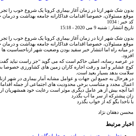
بدون شک شهر ازنا در زمان آغاز بیماری کرونا یک شروع خوب را تجرب
موقع مسئولان، خصوصا اقدامات‌ فداکارانه جامعه بهداشت و درمان 
کد خبر : 1034
تاریخ انتشار : شنبه 9 می 2020 - 15:18
بدون شک شهر ازنا در زمان آغاز بیماری کرونا یک شروع خوب را تجرب
موقع مسئولان، خصوصا اقدامات‌ فداکارانه جامعه بهداشت و درمان 
در میانه راه اما انتشار ‌خبر سفید بودن وضعیت شهر ازناحساسیت ها
افزود.
در عرصه رسانه، اصلی حاکم است که می گوید “جز راست نباید گفت،
کوچ عشایر و آمد و رفت اجاره کاران زمین های کشاورزی خصوصا به کا
سلامت بدهد بسیار بعید است.
در هرحال به جمیع این ‌جهات و عوامل مشابه آمار بیماری در شهر ازنا
اعمال مجدد و متناسب برخی محدودیت های اجتماعی از جمله اقدامات
اما ‌آنچه بیش از هر‌ عامل دیگری موثر است رعایت خود همشهریان ار
زان‌ پیشترکه از سر ما آب بگذرد
با ناخدا بگو که از خواب بگذرد
محسن دهقان نژاد
اخبار مرتبط
تجلی شور حسینی در پیاده‌روی جاماندگان اربعین