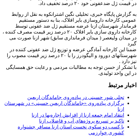
در قیمت ژل ضدعفونی خود ۲۰ درصد تخفیف داد.
به گزارش پایگاه خبری، تحلیلی نگین اشترانکوه به نقل از روابط
عمومی کارخانه داروسازی بایر افلاک، بنا به دستور مستقیم
فرماندار شهرستان ازنا عرضه مستقیم ژل ضد عفونی توسط
کارخانه داروی سازی بایر افلاک ۲۰ درصد زیر قیمت مصرف کننده ،
در میدان ولیعصر ( میدان فرمانداری سابق) شهر ازنا صورت می
گیرد
ضمنا این کارخانه آمادگی عرضه و توزیع ژل ضد عفونی کننده در
شهرستانهای دورود و الیگودرز را با ۲۰ درصد زیر قیمت مصوب را
نیز دارد .
با تشکر از حسن توجه به مطالبات مردمی و رعایت حق همسایگی
در این واحد ‌تولیدی.
اخبار مرتبط
تجلی شور حسینی در پیاده‌روی جاماندگان اربعین
برگزاری پیاده‌روی «جاماندگان اربعین حسینی» در شهرستان
ازنا
انتقاد امام جمعه ازنا از افزایش اجاره‌بها در ازنا
تاکید بر تسریع پروژه‌های آب و فاضلاب ازنا
با کسب دو سکوی نخست استان ازنا مسافر جشنواره
کشوری خوارزمی