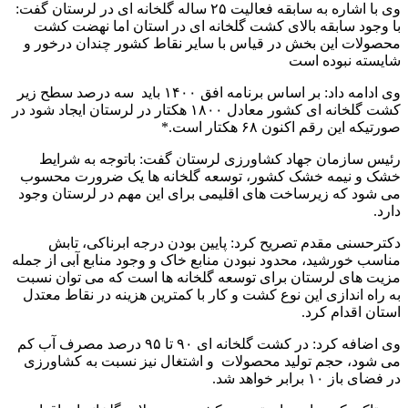
وی با اشاره به سابقه فعالیت ۲۵ ساله گلخانه ای در لرستان گفت:
با وجود سابقه بالای کشت گلخانه ای در استان اما نهضت کشت
محصولات این بخش در قیاس با سایر نقاط کشور چندان درخور و
شایسته نبوده است
وی ادامه داد: بر اساس برنامه افق ۱۴۰۰ باید سه درصد سطح زیر
کشت گلخانه ای کشور معادل ١٨٠٠ هکتار در لرستان ایجاد شود در
صورتیکه این رقم اکنون ۶۸ هکتار است.*
رئیس سازمان جهاد کشاورزی لرستان گفت: باتوجه به شرایط
خشک و نیمه خشک کشور، توسعه گلخانه ها یک ضرورت محسوب
می شود که زیرساخت های اقلیمی برای این مهم در لرستان وجود
دارد.
دکترحسنی مقدم تصریح کرد: پایین بودن درجه ابرناکی، تابش
مناسب خورشید، محدود نبودن منابع خاک و وجود منابع آبی از جمله
مزیت های لرستان برای توسعه گلخانه ها است که می توان نسبت
به راه اندازی این نوع کشت و کار با کمترین هزینه در نقاط معتدل
استان اقدام کرد.
وی اضافه کرد: در کشت گلخانه ای ۹۰ تا ۹۵ درصد مصرف آب کم
می شود، حجم تولید محصولات و اشتغال نیز نسبت به کشاورزی
در فضای باز ۱۰ برابر خواهد شد.