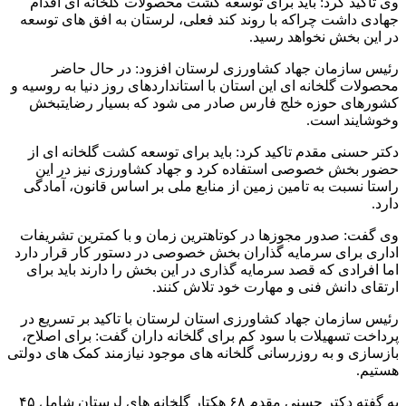
وی تاکید کرد: باید برای توسعه کشت محصولات گلخانه ای اقدام
جهادی داشت چراکه با روند کند فعلی، لرستان به افق های توسعه
در این بخش نخواهد رسید.
رئیس سازمان جهاد کشاورزی لرستان افزود: در حال حاضر
محصولات گلخانه ای این استان با استانداردهای روز دنیا به روسیه و
کشورهای حوزه خلج فارس صادر می شود که بسیار رضایتبخش
وخوشایند است.
دکتر حسنی مقدم تاکید کرد: باید برای توسعه کشت گلخانه ای از
حضور بخش خصوصی استفاده کرد و جهاد کشاورزی نیز در این
راستا نسبت به تامین زمین از منابع ملی بر اساس قانون، آمادگی
دارد.
وی گفت: صدور مجوزها در کوتاهترین زمان و با کمترین تشریفات
اداری برای سرمایه گذاران بخش خصوصی در دستور کار قرار دارد
اما افرادی که قصد سرمایه گذاری در این بخش را دارند باید برای
ارتقای دانش فنی و مهارت خود تلاش کنند.
رئیس سازمان جهاد کشاورزی استان لرستان با تاکید بر تسریع در
پرداخت تسهیلات با سود کم برای گلخانه داران گفت: برای اصلاح،
بازسازی و به روزرسانی گلخانه های موجود نیازمند کمک های دولتی
هستیم.
به گفته دکتر حسنی مقدم ۶۸ هکتار گلخانه های لرستان شامل ۴۵