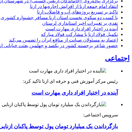
برگزاری پیاده‌روی «جاماندگان اربعین حسینی» در شهرستان ازن
انتقاد امام جمعه ازنا از افزایش اجاره‌بها در ازنا
تاکید بر تسریع پروژه‌های آب و فاضلاب ازنا
با کسب دو سکوی نخست استان ازنا مسافر جشنواره کشوری 
نقدی بر تغییرات اخیر استانداری لرستان
آینده در اختیار افراد داری مهارت است
تکمیل فولاد ازنا با مشارکت فولاد مبارکه
اعتماد به مسئولان صیانت از منافع ایران را تضمین می‌کند
حضور شاعر برجسته کشور در یکصد و چهلمین بعثت خیابانی ازن
اجتماعی
رئیس مرکز آموزش فنی و حرفه ای ازنا تاکید کرد:
آینده در اختیار افراد داری مهارت است
سرویس اجتماعی:
بازگرداندن یک میلیارد تومان پول توسط پاکبان ازنایی