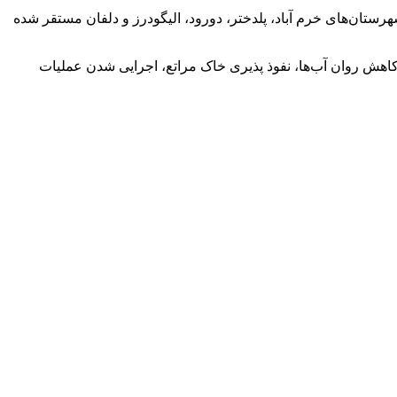
، عنوان کرد: به منظور کنترل و جلوگیری زود هنگام دام‌ها به مراتع استان، تعداد ۸ اکیپ ثابت در شهرستان‌های خرم آباد، پلدختر، دورود، الیگودرز و دلفان مستقر شده
 مراتع، کاهش روان آب‌ها، نفوذ پذیری خاک مراتع، اجرایی شدن عملیات