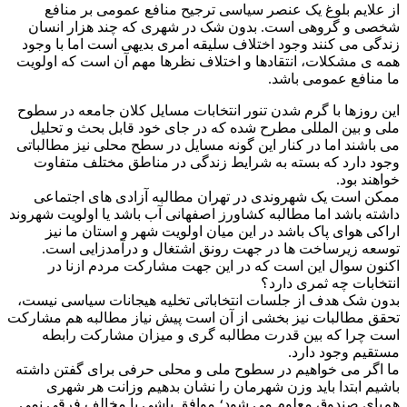
از علایم بلوغ یک عنصر سیاسی ترجیح منافع عمومی بر منافع
شخصی و گروهی است. بدون شک در شهری که چند هزار انسان
زندگی می کنند وجود اختلاف سلیقه امری بدیهی است اما با وجود
همه ی مشکلات، انتقادها و اختلاف نظرها مهم آن است که اولویت
ما منافع عمومی باشد.
این روزها با گرم شدن تنور انتخابات مسایل کلان جامعه در سطوح
ملی و بین المللی مطرح شده که در جای خود قابل بحث و تحلیل
می باشند اما در کنار این گونه مسایل در سطح محلی نیز مطالباتی
وجود دارد که بسته به شرایط زندگی در مناطق مختلف متفاوت
خواهند بود.
ممکن است یک شهروندی در تهران مطالبه آزادی های اجتماعی
داشته باشد اما مطالبه کشاورز اصفهانی آب باشد یا اولویت شهروند
اراکی هوای پاک باشد در این میان اولویت شهر و استان ما نیز
توسعه زیرساخت ها در جهت رونق اشتغال و درآمدزایی است.
اکنون سوال این است که در این جهت مشارکت مردم ازنا در
انتخابات چه ثمری دارد؟
بدون شک هدف از جلسات انتخاباتی تخلیه هیجانات سیاسی نیست،
تحقق مطالبات نیز بخشی از آن است پیش نیاز مطالبه هم مشارکت
است چرا که بین قدرت مطالبه گری و میزان مشارکت رابطه
مستقیم وجود دارد.
ما اگر می خواهیم در سطوح ملی و محلی حرفی برای گفتن داشته
باشیم ابتدا باید وزن شهرمان را نشان بدهیم وزانت هر شهری
هم‌پای صندوق معلوم می شود؛ موافق باشی یا مخالف فرقی نمی