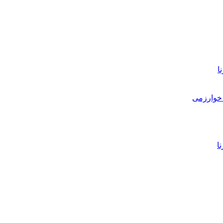
ا
خوارزمی
ا