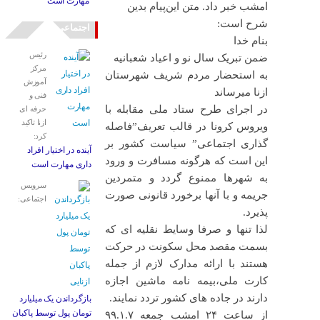
مهارت است
امشب خبر داد. متن این‌پیام بدین
شرح است:
اجتماعی
بنام خدا
رئیس
ضمن تبریک سال نو و اعیاد شعبانیه
مرکز
به استحضار مردم شریف شهرستان
آموزش
ازنا میرساند
فنی و
در اجرای طرح ستاد ملی مقابله با
حرفه ای
ازنا تاکید
ویروس کرونا در قالب تعریف”فاصله
کرد:
گذاری اجتماعی” سیاست کشور بر
آینده در اختیار افراد
این است که هرگونه مسافرت و ورود
داری مهارت است
به شهرها ممنوع گردد و متمردین
سرویس
جریمه و با آنها برخورد قانونی صورت
اجتماعی:
پذیرد.
لذا تنها و صرفا وسایط نقلیه ای که
بسمت مقصد محل سکونت در حرکت
هستند با ارائه مدارک لازم از جمله
کارت ملی،بیمه نامه ماشین اجازه
دارند در جاده های کشور تردد نمایند.
بازگرداندن یک میلیارد
تومان پول توسط پاکبان
از ساعت ۲۴ امشب جمعه ۹۹.۱.۷