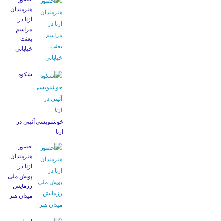
هنرمندان
ازنا در
مراسم
بعثت
خیابانی
شکوه
خوشنویسی آئینی در
ازنا
حضور
هنرمندان
ازنا در
پویش ملی
رزمایش
میدان هنر