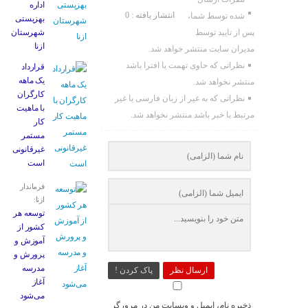
اداره
انتشار یافته : 0
شده توسط شما،
بهزیستی
پس از تایید توسط
شهرستان
ازنا
مدیران سایت منتشر خواهد شد.
نظراتی که حاوی تهمت یا افترا باشد
قرارداد
یک ماهه
منتشر نخواهد شد.
کارگران
نظراتی که به غیر از زبان فارسی یا غیر
با ماهیت
مرتبط با خبر باشد منتشر نخواهد شد.
کار
مستمر
غیرقانونی
است
فرماندار
ازنا:
توسعه هر
کشور از
آموزش و
پرورش و
مدرسه
ارسال نظر
پاک کردن !
آغاز
می‌شود
ذخیره نام، ایمیل و وبسایت من در مرورگر