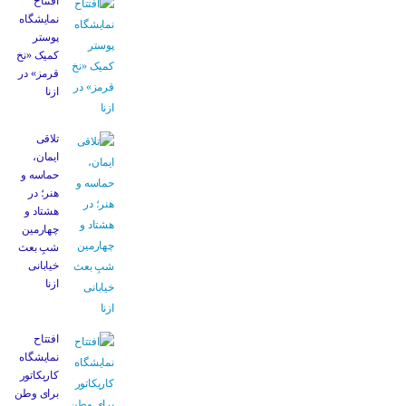
افتتاح
نمایشگاه
پوستر
کمیک «نخ
قرمز» در
ازنا
تلاقی
ایمان،
حماسه و
هنر؛ در
هشتاد و
چهارمین
شبِ بعث
خیابانی
ازنا
افتتاح
نمایشگاه
کاریکاتور
برای وطن