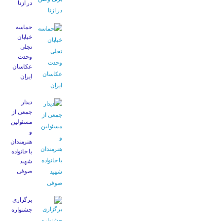
در ازنا
حماسه
خیابان
تجلی
وحدت
عکاسان
ایران
دیدار
جمعی از
مسئولین
و
هنرمندان
با خانواده
شهید
صوفی
برگزاری
جشنواره