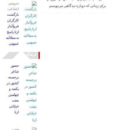
سرویس
برای زمانی که دوباره دیدگاهی می‌نویسم.
اجتماعی:
بازگشت
کارگران
فروآلیاژ
ازنا پاسخ
به مطالبه
عمومی
فرهنگی
حضور
شاعر
برجسته
کشور در
یکصد و
چهلمین
بعثت
خیابانی
ازنا
حضور