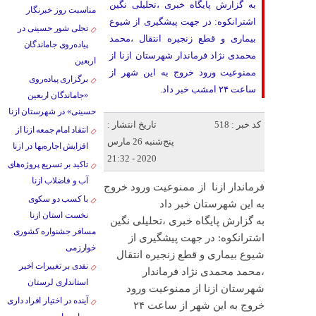
به گزارش پایگاه خبری ،تحلیلی نگین
مناسبت روز خبرنگار
اشترانکوه: در جهت پیشگیری از شیوع
تجلی شور حسینی در
بیماری و قطع زنجیره انتقال ،محمد
پیاده‌روی جاماندگان
محمدی نژاد فرماندار شهرستان ازنا از
اربعین
ممنوعیت ورود خروج به این شهر از
برگزاری پیاده‌روی
ساعت ۲۴ امشب خبر داد.
«جاماندگان اربعین
حسینی» در شهرستان ازنا
کد خبر : 518
تاریخ انتشار :
انتقاد امام جمعه ازنا از
پنج‌شنبه 26 مارس
افزایش اجاره‌بها در ازنا
2020 - 21:32
تاکید بر تسریع پروژه‌های
آب و فاضلاب ازنا
فرماندار ازنا از ممنوعیت ورود خروج
با کسب دو سکوی
به این شهرستان خبر داد
نخست استان ازنا
به گزارش پایگاه خبری ،تحلیلی نگین
مسافر جشنواره کشوری
اشترانکوه: در جهت پیشگیری از
خوارزمی
شیوع بیماری و قطع زنجیره انتقال
نقدی بر تغییرات اخیر
،محمد محمدی نژاد فرماندار
استانداری لرستان
شهرستان ازنا از ممنوعیت ورود
آینده در اختیار افراد داری
خروج به این شهر از ساعت ۲۴