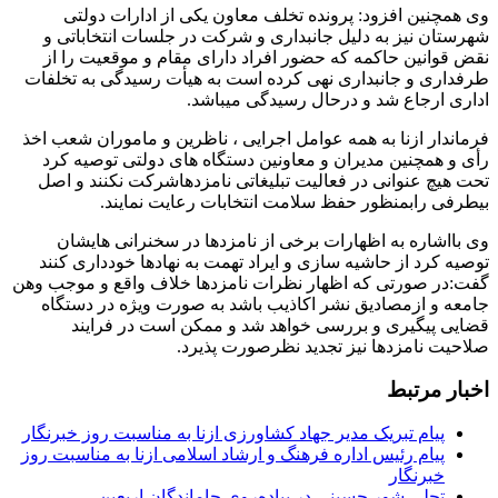
وی همچنین افزود: پرونده تخلف معاون یکی از ادارات دولتی
شهرستان نیز به دلیل جانبداری و شرکت در جلسات انتخاباتی و
نقض قوانین حاکمه که حضور افراد دارای مقام و موقعیت را از
طرفداری و جانبداری نهی کرده است به هیأت رسیدگی به تخلفات
اداری ارجاع شد و درحال رسیدگی میباشد.
فرماندار ازنا به همه عوامل اجرایی ، ناظرین و ماموران شعب اخذ
رأی و همچنین مدیران و معاونین دستگاه های دولتی توصیه کرد
تحت هیچ عنوانی در فعالیت تبلیغاتی نامزدهاشرکت نکنند و اصل
بیطرفی رابمنظور حفظ سلامت انتخابات رعایت نمایند.
وی بااشاره به اظهارات برخی از نامزدها در سخنرانی هایشان
توصیه کرد از حاشیه سازی و ایراد تهمت به نهادها خودداری کنند
گفت:در صورتی که اظهار نظرات نامزدها خلاف واقع و موجب وهن
جامعه و ازمصادیق نشر اکاذیب باشد به صورت ویژه در دستگاه
قضایی پیگیری و بررسی خواهد شد و ممکن است در فرایند
صلاحیت نامزدها نیز تجدید نظرصورت پذیرد.
اخبار مرتبط
پیام تبریک مدیر جهاد کشاورزی ازنا به مناسبت روز خبرنگار
پیام رئیس اداره فرهنگ و ارشاد اسلامی ازنا به مناسبت روز
خبرنگار
تجلی شور حسینی در پیاده‌روی جاماندگان اربعین