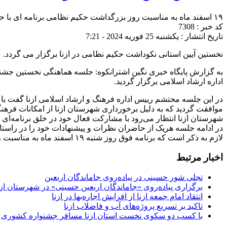
۱۹ اسفند ماه به مناسبت روز بزرگداشت حکیم نظامی برنامه ای با حضور پژوهشگران و هنرمندان نظامی‌‌خوان در اداره فرهنگ و ارشاد اسلامی ازنا برگزار می‌گردد.
کد خبر : 7308
تاریخ انتشار : یکشنبه 25 فوریه 2024 - 7:21
نخستین آیین استانی نکوداشت حکیم نظامی در ازنا برگزار می گردد.
به گزارش پایگاه خبری نگین اشترانکوه: جلسه هماهنگی نخستین جشن
اداره ارشاد اسلامی برگزار گردید.
در این جلسه محتشم رییس اداره فرهنگ و ارشاد اسلامی ازنا گفت با را
موافقت گردید که به دلیل برخورداری شهرستان ازنا از امکانات فرهنگ
شهرستان ازنا انتظار می‌رود با مشارکت فعال خود در خلق برنامه‌ای به ی
در ادامه جلسه هریک از حاضران نظرات و پیشنهادات خود را در راستای
لازم به ذکر است که برنامه فوق روز شنبه ۱۹ اسفند ماه به مناسبت روز بزرگداشت حکیم نظامی با حضور پژوهشگران و هنرمندان نظامی‌‌خوان در اداره فرهنگ و ارشاد اسلامی ازنا برگزار می‌گردد.
اخبار مرتبط
تجلی شور حسینی در پیاده‌روی جاماندگان اربعین
برگزاری پیاده‌روی «جاماندگان اربعین حسینی» در شهرستان ازن
انتقاد امام جمعه ازنا از افزایش اجاره‌بها در ازنا
تاکید بر تسریع پروژه‌های آب و فاضلاب ازنا
با کسب دو سکوی نخست استان ازنا مسافر جشنواره کشوری 