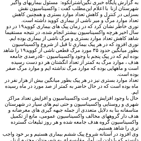
به گزارش پایگاه خبری نگین‌اشترانکوه: مسئول بیماریهای واگیر
شهرستان ازنا با اعلام این‌مطلب گفت : واکسیناسیون نقش
بسزایی در کنترل و کاهش تعداد موارد بستری و همچنین کاهش
تعداد موارد مرگ و میر ناشی از بیماری کووید داشته است.
نوری خاطر نشان کرد که در زمان پیک های بیماری کووید۱۹ در دو
سال اخیر هرچه واکسیناسیون بیشتر انجام شده، در نتیجه مستقیما
شاهد کاهش تعداد موارد بستری و مرگ ناشی از بیماری بوده ایم.
نوری افزود که در هر پیک بیماری تا قبل از شروع واکسیناسیون
بطور میانگین حدود ۳۵ مورد مرگ قطعی ناشی از کووید۱۹ را شاهد
بوده ایم که در پیک پنجم با وجود واکسیناسیون ۵۰درصدی جامعه
هدف ، موارد مرگ به کمتر از تعداد انگشتان هر دو دست رسیده
است و ماههایی بوده که موارد مرگ نداشته ایم و موارد مرگ صفر
بوده است.
تعداد موارد بستری نیز در هر پیک بطور میانگین بیش از هزار نفر در
ماه بوده است که در حال حاضر به کمتر از صد مورد در ماه رسیده
ایم.
حال با وجود افزایش سرعت واکسیناسیون و افزایش تعداد مراکز
شهری و روستایی واکسیناسیون و حتی تیم های سیار در شهرستان
متاسفانه بنا به دلایل متعددی از جمله جبهه گیری های مغرضانه و
هدف دار گروههای مخالف واکسیناسیون عمومی، مانع از تکمیل
واکسیناسیون گروه هدف جامعه شده و هر روز تبلیغات گسترده
تری را شاهد هستیم.
وی افزود در آستانه شروع پیک ششم بیماری هستیم و بر خود واجب
دانستم که با دادن این آمار مقایسه ای به شهروندان محترم ازنا ،