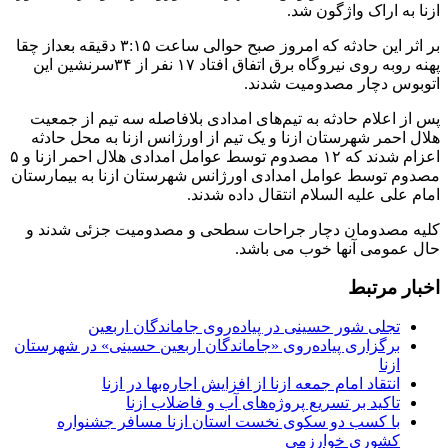
ازنا به اراک واژگون شد.
بر اثر این حادثه که امروز صبح حوالی ساعت ۳:۱۵ دقیقه بعداز چقا
پهنه روبه روی نیروگاه برق اتفاق افتاد ۱۷ نفر از ۳۴سرنشین این
اتوبوس دچار مصدومیت شدند.
پس از اعلام حادثه به تیم‌های امدادی بلافاصله سه تیم از جمعیت
هلال احمر شهرستان ازنا و یک تیم از اورژانس ازنا به محل حادثه
اعزام شدند که ۱۲ مصدوم توسط عوامل امدادی هلال احمر ازنا و ۵
مصدوم توسط عوامل امدادی اورژانس شهرستان ازنا به بیمارستان
امام علی علیه السلام انتقال داده شدند.
کلیه مصدومان دچار جراحات سطحی و مصدومیت جزئی شدند و
حال عمومی آنها خوب می باشد.
اخبار مرتبط
تجلی شور حسینی در پیاده‌روی جاماندگان اربعین
برگزاری پیاده‌روی «جاماندگان اربعین حسینی» در شهرستان
ازنا
انتقاد امام جمعه ازنا از افزایش اجاره‌بها در ازنا
تاکید بر تسریع پروژه‌های آب و فاضلاب ازنا
با کسب دو سکوی نخست استان ازنا مسافر جشنواره
کشوری خوارزمی