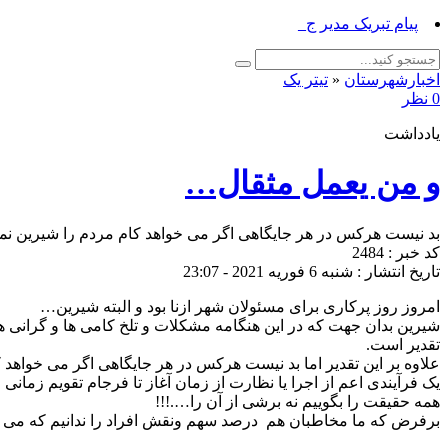
پیام تبریک مدیر جهاد کشاورزی_
اخبارشهرستان
«
تیتر یک
0 نظر
یادداشت
و من یعمل مثقال…
بد نیست هر‌کس در هر جایگاهی اگر ‌می خواهد کام مردم را شیرین نمای
کد خبر : 2484
تاریخ انتشار : شنبه 6 فوریه 2021 - 23:07
امروز روز پرکاری برای مسئولان شهر ازنا بود و البته شیرین…
شیرین بدان جهت که در این هنگامه مشکلات و تلخ کامی ها و گرانی ها 
تقدیر است.
علاوه بر این تقدیر اما بد نیست هر‌کس در هر جایگاهی اگر ‌می خواهد
یک فرآیندی اعم از اجرا یا نظارت از زمان آغاز تا فرجام تقویم زمانی
همه حقیقت را بگوییم نه برشی از آن را….!!!
برفرض که ما مخاطبان هم درصد سهم ونقش افراد را ندانیم که می دانیم ، مستند