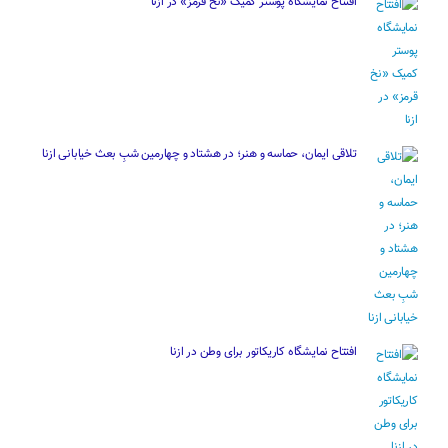
افتتاح نمایشگاه پوستر کمیک «نخ قرمز» در ازنا
تلاقی ایمان، حماسه و هنر؛ در هشتاد و چهارمین شبِ بعث خیابانی ازنا
افتتاح نمایشگاه کاریکاتور برای وطن در ازنا