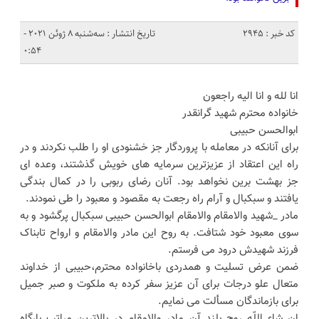
کد خبر : 2945
تاریخ انتشار : سه‌شنبه 8 ژوئن 2021 -
0:54
انا لله و انا الیه راجعون
خانواده محترم شهید گرانقدر
ابوالحسن حبیبی
برای آنانکه در معامله با پروردگار جز خشنودی او را طلب نکردند و در
راه این اعتقاد از عزیزترین سرمایه های خویش گذشتند، وعده ای
جز بهشت برین نخواهد بود. آنان رضای ربوبی را در کمال بندگی
یافتند و سبکبال و آرام راه رجعت به مقصود و معبود را طی نمودند.
مادر _شهید والامقام والامقام ابوالحسن حبیبی سبکبال پرگشود و به
سوی معبود خود شتافت. به روح این مادر والامقام و ارواح تابناک
فرزند شهیدش درود می فرستم.
ضمن عرض تسلیت و همدردی باخانواده محترم،حبیبی از خداوند
متعال علو درجات برای آن عزیز سفر کرده به ملکوت و صبر جمیل
برای بازماندگان مسألت می نمایم.
ان شاء اللّه روح بلند آن مادر والامقام در بالاترین مراتب بارگاه