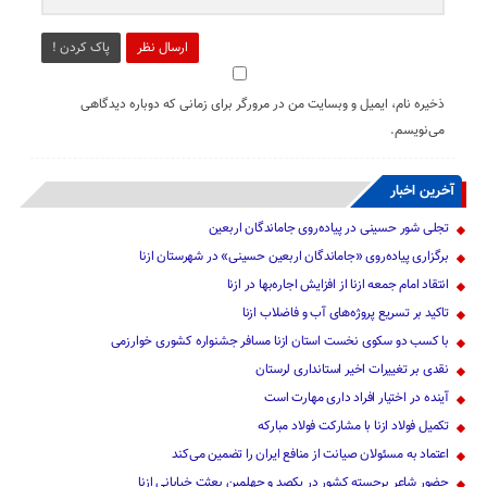
ارسال نظر
پاک کردن !
ذخیره نام، ایمیل و وبسایت من در مرورگر برای زمانی که دوباره دیدگاهی
می‌نویسم.
آخرین اخبار
تجلی شور حسینی در پیاده‌روی جاماندگان اربعین
برگزاری پیاده‌روی «جاماندگان اربعین حسینی» در شهرستان ازنا
انتقاد امام جمعه ازنا از افزایش اجاره‌بها در ازنا
تاکید بر تسریع پروژه‌های آب و فاضلاب ازنا
با کسب دو سکوی نخست استان ازنا مسافر جشنواره کشوری خوارزمی
نقدی بر تغییرات اخیر استانداری لرستان
آینده در اختیار افراد داری مهارت است
تکمیل فولاد ازنا با مشارکت فولاد مبارکه
اعتماد به مسئولان صیانت از منافع ایران را تضمین می‌کند
حضور شاعر برجسته کشور در یکصد و چهلمین بعثت خیابانی ازنا