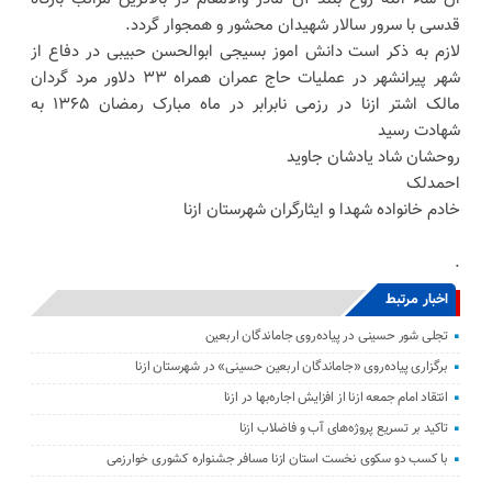
قدسی با سرور سالار شهیدان محشور و همجوار گردد.
لازم به ذکر است دانش اموز بسیجی ابوالحسن حبیبی در دفاع از
شهر پیرانشهر در عملیات حاج عمران همراه ۳۳ دلاور مرد گردان
مالک اشتر ازنا در رزمی نابرابر در ماه مبارک رمضان ۱۳۶۵ به
شهادت رسید
روحشان شاد یادشان جاوید
احمدلک
خادم خانواده شهدا و ایثارگران شهرستان ازنا
.
اخبار مرتبط
تجلی شور حسینی در پیاده‌روی جاماندگان اربعین
برگزاری پیاده‌روی «جاماندگان اربعین حسینی» در شهرستان ازنا
انتقاد امام جمعه ازنا از افزایش اجاره‌بها در ازنا
تاکید بر تسریع پروژه‌های آب و فاضلاب ازنا
با کسب دو سکوی نخست استان ازنا مسافر جشنواره کشوری خوارزمی