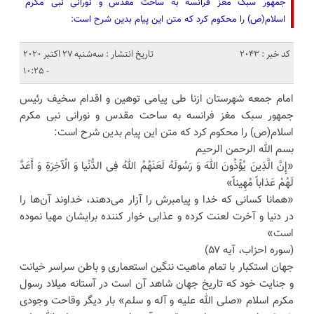
جمهور سبک مغز فرانسه به ساحت مقدس و نورانی نبی مکرم
اسلام(ص) را محکوم کرد که متن این پیام بدین شرح است:
کد خبر : 2043
تاریخ انتشار : سه‌شنبه 27 اکتبر 2020
- 10:25
امام جمعه شهرستان ازنا طی پیامی توهین و اقدام سخیف رئیس
جمهور سبک مغز فرانسه به ساحت مقدس و نورانی نبی مکرم
اسلام(ص) را محکوم کرد که متن این پیام بدین شرح است:
بسم الله الرحمن الرحیم
«إِنَّ الَّذِینَ یُؤْذُونَ اللهَ وَ رَسُولَهُ لَعَنَهُمُ اللهُ فِی الدُّنْیا وَ الْآخِرَةِ وَ أَعَدَّ
لَهُمْ عَذاباً مُهِیناً»
«همانا کسانی که خدا و پیامبرش را آزار می‌دهند، خداوند آن‌ها را
در دنیا و آخرت لعنت کرده و عذابی خوار کننده برایشان مهیا نموده
است»
(سوره احزاب، آیه ۵۷)
جهان استکبار با تمام ماهیت ننگین استعماری و باطن سراسر خیانت
و جنایت خود که تاریخ جهان شاهد آن است در آستانه میلاد رسول
مکرم اسلام «صلی الله علیه و آله و سلم» بار دیگر وقاحت وجودی