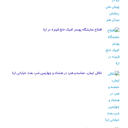
افتتاح نمایشگاه پوستر کمیک «نخ قرمز» در ازنا
تلاقی ایمان، حماسه و هنر؛ در هشتاد و چهارمین شبِ بعث خیابانی ازنا