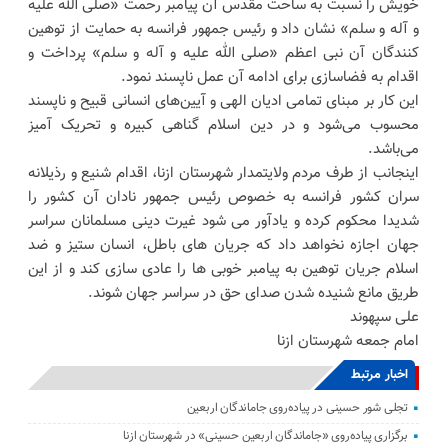
خویش را نسبت به ساحت مقدس آن پیامبر رحمت «صلی الله علیه
و آله و سلم» نشان داد و رئیس جمهور فرانسه به حمایت از توهین
کنندگان آن نبی اعظم «صلی الله علیه و آله و سلم» پرداخت و
اقدام به فضاسازی برای ادامه آن عمل ناپسند نمود.
این کار بر مبنای تمامی ادیان الهی و آیین‌های انسانی قبیح و ناپسند
محسوب می‌شود و در دین اسلام گناهی کبیره و تحریک آمیز
می‌باشد.
اینجانب از طرف مردم ولایتمدار شهرستان ازنا، اقدام شنیع و رذیلانه
سران کشور فرانسه به خصوص رئیس جمهور نادان آن کشور را
شدیدا محکوم کرده و یادآور می شود غیرت دینی مسلمانان سراسر
جهان اجازه نخواهد داد که جریان های باطل، انسان ستیز و ضد
اسلام جریان توهین به پیامبر خوبی ها را عادی سازی کند و از این
طریق مانع شنیده شدن صدای حق در سراسر جهان شوند.
علی سپهوند
امام جمعه شهرستان ازنا
اخبار مرتبط
تجلی شور حسینی در پیاده‌روی جاماندگان اربعین
برگزاری پیاده‌روی «جاماندگان اربعین حسینی» در شهرستان ازنا