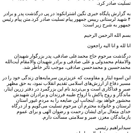
تسلیت صادر کرد.
به گزارش پایگاه خبری نگین اشترانکوه: در پی درگذشت پدر و برادر
۴ شهید لرستانی رییس جمهور پیام تسلیت صادر کرد.متن پیام رئیس
جمهور به شرح زیر است:‌
بسم الله الرحمن الرحیم
انا لله و انا الیه راجعون
درگذشت مرحوم حاج محمدعلی صادقی، پدر بزرگوار شهیدان
والامقام محمدولی و علی صادقی و برادر شهیدان والامقام آیت‌الله
محمدحسین و محمدحسن صادقی، موجب تأثر خاطر شد.
این اسوه ایثار و مقاومت که عزیزترین سرمایه‌های زندگی خود را در
مسیر دفاع از ارزش‌های اسلامی تقدیم انقلاب نمود، به حق مظهر
صبر و فداکاری است و بی‌تردید نام این بزرگمرد در دفتر زرین ایثار،
ماندگار و روح پاکش با ارواح طیبه فرزندان و برادران شهیدش
محشور خواهد بود. اینجانب این ضایعه را به مردم غیور استان
لرستان و خانواده محترم آن مرحوم تسلیت می‌گویم و از درگاه
خدای متعال برای ایشان رحمت و رضوان الهی و برای عموم
بازماندگان معزز، صبر و سلامتی مسألت دارم.
سیدابراهیم رئیسی