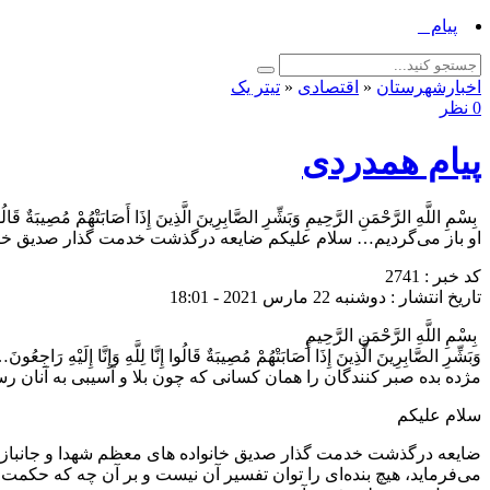
پیام رئیس اداره_
اخبارشهرستان
«
اقتصادی
«
تیتر یک
0 نظر
پیام همدردی
‍ بِسْمِ اللَّهِ الرَّحْمَنِ الرَّحِيمِ وَبَشِّرِ الصَّابِرِينَ الَّذِينَ إِذَا أَصَابَ
ﺍﻭ ﺑﺎﺯ ﻣﻰﮔﺮﺩﻳﻢ… سلام علیکم ضایعه درگذشت خدمت گذار صدیق خانو
کد خبر : 2741
تاریخ انتشار : دوشنبه 22 مارس 2021 - 18:01
‍ بِسْمِ اللَّهِ الرَّحْمَنِ الرَّحِيمِ
وَبَشِّرِ الصَّابِرِينَ الَّذِينَ إِذَا أَصَابَتْهُمْ مُصِيبَةٌ قَالُوا إِنَّا لِلَّهِ وَإِنَّا إِلَيْهِ رَاجِعُون
مژده بده صبر کنندگان را ﻫﻤﺎﻥ ﻛﺴﺎنى ﻛﻪ ﭼﻮﻥ ﺑﻠﺎ ﻭ ﺁسيبى ﺑﻪ ﺁﻧﺎﻥ ﺭﺳ
سلام علیکم
ضایعه درگذشت خدمت گذار صدیق خانواده های معظم شهدا و جانبازان زن
می‌فرماید، هیچ بنده‌ای را توان تفسیر آن نیست و بر آن چه که حکمت م