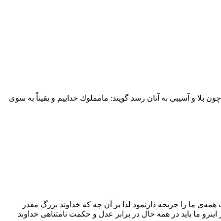
ن را ﻫﻤﺎﻥ ﻛﺴﺎنى ﻛﻪ ﭼﻮﻥ ﺑﻠﺎ ﻭ ﺁسيبى ﺑﻪ ﺁﻧﺎﻥ ﺭﺳﺪ ﮔﻮﻳﻨﺪ: ﻣﺎﻣﻤﻠﻮﻙ ﺧﺪﺍﻳﻴﻢ ﻭ ﻳﻘﻴﻨﺎً ﺑﻪ ﺳﻮى
مه‌ی ما را جریحه دارنمود لذا بر آن چه که خداوند بزرگ مقدر
اینرو ما باید در همه حال در برابر عدل و حکمت نامتناهی خداوند