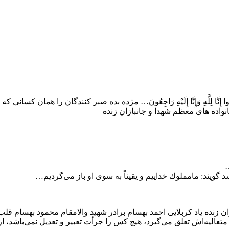
تْهُمْ مُصِيبَةٌ قَالُوا إِنَّا لِلَّهِ وَإِنَّا إِلَيْهِ رَاجِعُونَ… مژده بده صبر کنندگا
اده های معظم شهدا و جانبازان زنده
َ…
ﺪ ﮔﻮﻳﻨﺪ: ﻣﺎﻣﻤﻠﻮﻙ ﺧﺪﺍﻳﻴﻢ ﻭ ﻳﻘﻴﻨﺎً ﺑﻪ ﺳﻮى ﺍﻭ ﺑﺎﺯ ﻣﻰﮔﺮﺩﻳﻢ…
ده یاد کربلایی احمد بهسام برادر شهید والامقام محمود بهسام قلب ه
تعالیه‌اش تعلق می‌گیرد، هیچ کس را جرأت تعبیر و تعدیل نمی‌باشد، از 