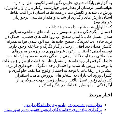
به گزارش پایگاه خبری،تحلیلی نگین اشترانکوه‌به نقل از اداره
هواشناسی لرستان از بعدازظهر چهارشنبه رگبار باران و رعدوبرق،
وزش باد شدید و کاهش دما در همه نقاط استان (در اغلب نقاط
استان بارش های رگباری از شدت و مقدار مناسبی برخوردار
خواهند بود)
که تا اوایل شب شنبه ادامه خواهد داشت
احتمال آبگرفتگی معابر عمومی و رواناب های سطحی، سیلابی
شدن مسیل ها، بالا آمدن سطح آب رودخانه های فصلی، اختلال در
تردد جاده ای، لغزندگی سطح جاده ها، مه آلود شدن هوا به همراه
کاهش میدان دید افقی ، رخداد رگبار تگرگ و صاعقه وجود دارد.
توصیه ایمنی : اجتناب از تردد غیرضروری به ویژه در محورهای
مواصلاتی ، رعایت نکات ایمنی رانندگی ،عدم صعود به ارتفاعات ،
فاصله گرفتن از رودخانه ها و مسیل ها، محافظت از مزارع و باغات
با توجه به وزش باد شدید و احتمال رخداد تگرگ ، خودداری از تردد
عشایر در ارتفاعات با توجه به احتمال وقوع صاعقه، جلوگیری و
کنترل ورود آب باران به استخر های پرورش ماهی، استقرار
کندوهای زنبور عسل بالاتر از سطح زمین جهت جلوگیری از
آبگرفتگی آنها و سایر اقدامات پیشگیرانه لازم.
اخبار مرتبط
تجلی شور حسینی در پیاده‌روی جاماندگان اربعین
برگزاری پیاده‌روی «جاماندگان اربعین حسینی» در شهرستان