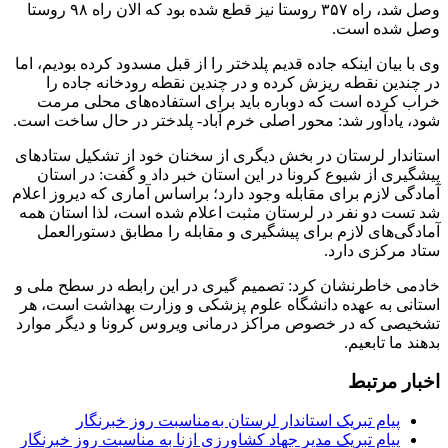
وصل شد، راه ۳۵۷ روستا نیز قطع شده بود که الان راه ۹۸ روستا
وصل شده است.
وی با بیان اینکه جاده قدیم پلدختر را از قبل مسدود کرده بودیم، اما
در چندین نقطه ریزش کرده و در چندین نقطه رودخانه جاده را
خراب کرده است که دوباره باید برای استفاده‌های محلی مرمت
شود، یادآور شد: محور اصلی خرم آباد- پلدختر در حال ساخت است.
استاندار لرستان در بخش دیگری از سخنان خود از تشکیل ستادهای
پیشگیری از شیوع کرونا در این استان خبر داد و گفت: در استان
آمادگی لازم برای مقابله وجود دارد؛ براساس آماری که دیروز اعلام
شد تست دو نفر در لرستان مثبت اعلام شده است، لذا استان همه
آمادگی‌های لازم برای پیشگیری و مقابله را مطابق دستورالعمل
ستاد مرکزی دارد.
خادمی خاطرنشان کرد: تصمیم گیری در این رابطه در سطح ملی و
استانی به عهده دانشگاه علوم پزشکی و وزارت بهداشت است، هر
تشخیصی که در خصوص مراکز درمانی ویروس کرونا و دیگر موارد
بدهند ما تابعیم.
اخبار مرتبط
پیام تبریک استاندار لرستان به‌مناسبت روز خبرنگار
پیام تبریک مدیر جهاد کشاورزی ازنا به مناسبت روز خبرنگار