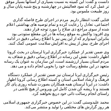
دانست و گفت: این کمیته به نسبت بسیاری از استانها بسیار موفق
تر عمل کرد که نمود فعالیتش در چهارشنبه و پنج شنبه پایان سال و
روز طبیعت ملموس بود.
فتایی گفت: انتظار داریم مردم در اجرای طرح فاصله گذاری
اجتماعی، تعادل را رعایت کرده و تمام توصیه های بهداشتی اعلام
شده از سوی مراجع ذی صلاح را مورد توجه قرار دهند.
وی افزود: واکنش به موقع رسانه ها در این مقطع ستودنی بود
بنابراین امیدوارم که از این پس نیز با اطلاع رسانی دقیق در ادامه
اجرای طرح، بیش از پیش به افزایش سلامت عمومی کمک کنند.
وی ضمن تقدیر از عملکرد خبرگزاری ایرنا لرستان در بحث کرونا
اظهار داشت: نقش این رسانه در اطلاع رسانی دقیق و شفاف به
مردم استان بسیار ارزشمند است، این سازمان به عنوان یک رسانه
متعهد در این مقطع رسالت خود را بخوبی انجام داده و می دهد.
رئیس خبرگزاری ایرنا لرستان نیز ضمن تقدیر از عملکرد دستگاه
فرهنگ و ارشاد اسلامی استان و کمیته اطلاع رسانی کرونا اظهار
داشت: در ایرنا لرستان همه همکاران بصورت شبانه روزی پای کار
هستند و تا ریشه کن شدن کامل این ویروس از هیچ تلاشی در
راستای انجام رسالت ذاتی خود دریغ نخواهند کرد.
محمد علیدوستی گفت: در این خصوص خبرگزاری جمهوری اسلامی
هر روز گزارش های مختلفی را تولید و منتشر می‌کند.