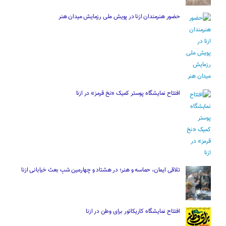
حضور هنرمندان ازنا در پویش ملی رزمایش میدان هنر
افتتاح نمایشگاه پوستر کمیک «نخ قرمز» در ازنا
تلاقی ایمان، حماسه و هنر؛ در هشتاد و چهارمین شبِ بعث خیابانی ازنا
افتتاح نمایشگاه کاریکاتور برای وطن در ازنا