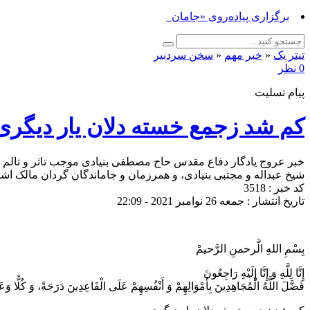
برگزاری پیاده‌روی «جاماندگان اربعین حس_
تیتر یک
«
خبر مهم
«
سخن سردبیر
0 نظر
پیام تسلیت
کم شد زجمع خسته دلان یار دیگری
خبر عروج یادگار دفاع مقدس حاج مصطفی بنیادی موجب تاثر و تالم همر
شیخ عبداله و مجتبی بنیادی، و همرزمان و جاماندگان گردان مالک اشت
کد خبر : 3518
تاریخ انتشار : جمعه 26 نوامبر 2021 - 22:09
بِسْمِ اللهِ الَّرحمنِ الرَّحیمْ
إِنَّا لِلَّهِ وَ إِنَّا إِلَیْهِ رَاجِعُونَ
فَضَّلَ اللَّهُ الْمُجَاهِدِينَ بِأَمْوَالِهِمْ وَ أَنْفُسِهِمْ عَلَى الْقَاعِدِينَ دَرَجَةً، وَ كُلًّا و