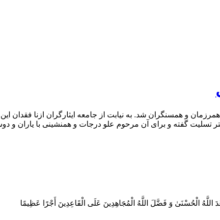
زمان و همسنگران شد. به نیابت از جامعه ایثارگران ازنا فقدان این 
ر تسلیت گفته و برای آن مرحوم علو درجات‌ و همنشینی با یاران و دوس
َعَدَ اللَّهُ الْحُسْنَىٰ وَ فَضَّلَ اللَّهُ الْمُجَاهِدِينَ عَلَى الْقَاعِدِينَ أَجْرًا عَظِيمًا