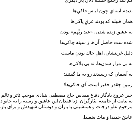
کم شد زجمع خسته دلان یار دیگری
نديدم آينه‌اي چون لباس‌خاكي‌ها
همان قبيله كه بودند غرقِ ‌پاكي‌ها
به عشق زنده شدن، «عند ربِّهم» بودن
شده ست حاصل آن‌ها ز سينه چاكي‌ها
دليل غربتشان، اهلِ خاك بودنِ ماست
نه بي ‌مزار‌ شدن‌ها، نه بي پلاكي‌ها
به آسمان كه رسيدند رو به ما گفتند:
زمين چقدر حقير است، آي خاكي‌ها!
خبر عروج یادگار دفاع مقدس حاج مصطفی بنیادی موجب تاثر و تالم
به نیابت از جامعه ایثارگران ازنا فقدان این عاشق وارسته را به خان
مرحوم علو درجات‌ و همنشینی با یاران و دوستان شهیدش و برای بازمان
عاشَ حَمیدا‌ وَ ماتَ سَعیدا.