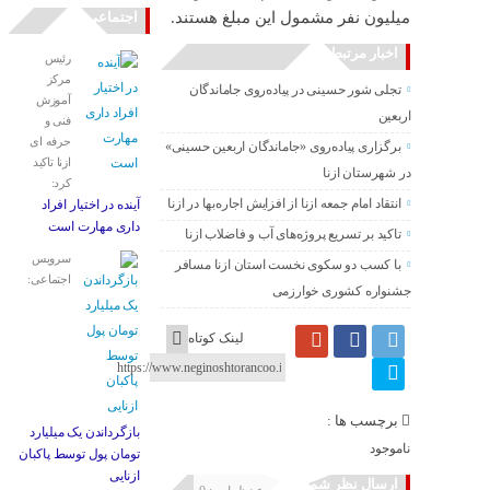
میلیون نفر مشمول این مبلغ هستند.
اجتماعی
اخبار مرتبط
رئیس
مرکز
تجلی شور حسینی در پیاده‌روی جاماندگان
آموزش
اربعین
فنی و
حرفه ای
برگزاری پیاده‌روی «جاماندگان اربعین حسینی»
ازنا تاکید
در شهرستان ازنا
کرد:
انتقاد امام جمعه ازنا از افزایش اجاره‌بها در ازنا
آینده در اختیار افراد
داری مهارت است
تاکید بر تسریع پروژه‌های آب و فاضلاب ازنا
سرویس
با کسب دو سکوی نخست استان ازنا مسافر
اجتماعی:
جشنواره کشوری خوارزمی
لینک کوتاه
برچسب ها :
بازگرداندن یک میلیارد
ناموجود
تومان پول توسط پاکبان
ازنایی
ارسال نظر شما