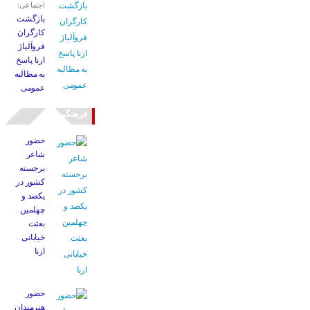
اجتماعی:
بازگشت
کارگران
فروآلیاژ
ازنا پاسخ
به مطالبه
عمومی
فرهنگی
حضور
شاعر
برجسته
کشور در
یکصد و
چهلمین
بعثت
خیابانی
ازنا
حضور
هنرمندان