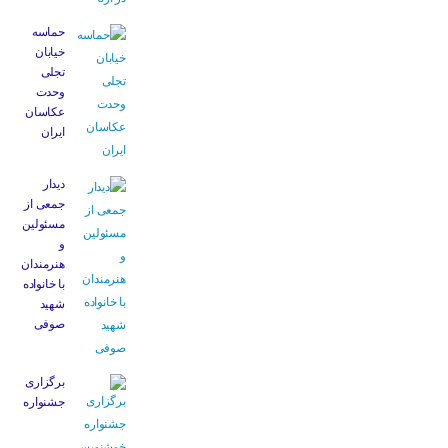
حماسه
خیابان
تجلی
وحدت
عکاسان
ایران
دیدار
جمعی از
مسئولین
و
هنرمندان
با خانواده
شهید
صوفی
برگزاری
جشنواره