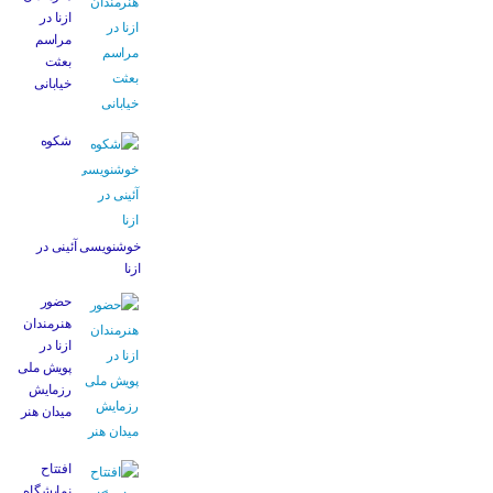
ازنا در
مراسم
بعثت
خیابانی
شکوه
خوشنویسی آئینی در
ازنا
حضور
هنرمندان
ازنا در
پویش ملی
رزمایش
میدان هنر
افتتاح
نمایشگاه