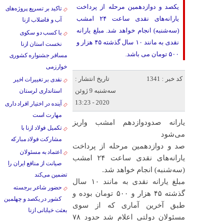
یکصد و دوازدهمین مرحله از پرداخت
تاکید بر تسریع پروژه‌های
یارانه‌های نقدی ساعت ۲۴ امشب
آب و فاضلاب ازنا
(سه‌شنبه) انجام خواهد شد. مبلغ یارانه
با کسب دو سکوی
نقدی به مانند ۱۰ سال گذشته ۴۵ هزار و
نخست استان ازنا
۵۰۰ تومان می باشد.
مسافر جشنواره کشوری
خوارزمی
کد خبر : 1341
تاریخ انتشار :
نقدی بر تغییرات اخیر
سه‌شنبه 9 ژوئن
استانداری لرستان
2020 - 13:23
آینده در اختیار افراد داری
مهارت است
یارانه صدودوازدهم امشب واریز
تکمیل فولاد ازنا با
می‌شود
مشارکت فولاد مبارکه
صد و دوازدهمین مرحله از پرداخت
اعتماد به مسئولان
یارانه‌های نقدی ساعت ۲۴ امشب
صیانت از منافع ایران را
(سه‌شنبه) انجام خواهد شد.
تضمین می‌کند
مبلغ یارانه نقدی به مانند ۱۰ سال
حضور شاعر برجسته
گذشته ۴۵ هزار و ۵۰۰ تومان بوده و
کشور در یکصد و چهلمین
طبق آخرین آماری که از سوی
بعثت خیابانی ازنا
مسئولان دولتی اعلام شد حدود ۷۸