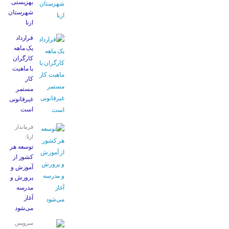
بهزیستی
شهرستان
ازنا
قرارداد
یک ماهه
کارگران
با ماهیت
کار
مستمر
غیرقانونی
است
فرماندار
ازنا:
توسعه هر
کشور از
آموزش و
پرورش و
مدرسه
آغاز
می‌شود
سرویس