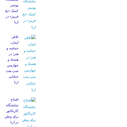
پوستر
کمیک «نخ
قرمز» در
ازنا
تلاقی
ایمان،
حماسه و
هنر؛ در
هشتاد و
چهارمین
شبِ بعث
خیابانی
ازنا
افتتاح
نمایشگاه
کاریکاتور
برای وطن
در ازنا