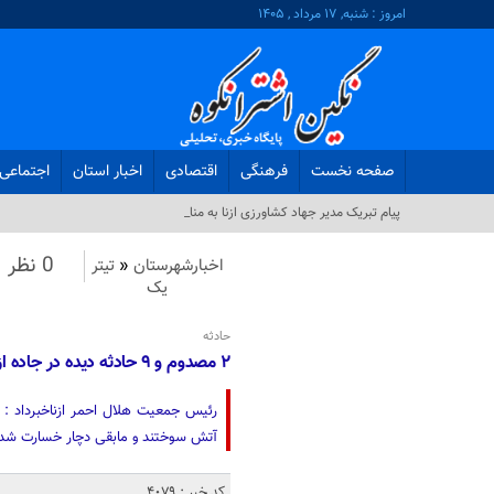
امروز : شنبه, ۱۷ مرداد , ۱۴۰۵
صفحه نخست
فرهنگی
اقتصادی
اخبار استان
اجتماعی
پیام تبریک مدیر جهاد کشاورزی ازنا به مناسبت روز خب_
0 نظر
اخبارشهرستان
«
تیتر
یک
حادثه
۲ مصدوم و ۹ حادثه دیده در جاده ازنا_ الیگودرز
آتش سوختند و مابقی دچار خسارت شدن
کد خبر : 4079