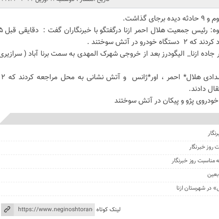
به گزارش پایگاه خبری نگین اشترانکوه: رئیس جمعیت هلال احمر ازنا 
 در آتش سوختند .
جاده ازنا_ الیگودرز بعد از خروجی شهرک المهدی به سمت برنا آباد ( سرازیری
سلیمانی افزود : بلافاصله عوامل امدادی ه
ال دادند.
 خودروی پژو و پیکان در آتش سوختند
نگار
 روز خبرنگار
ه مناسبت روز خبرنگار
بعین
» در شهرستان ازنا
لینک کوتاه