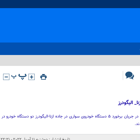
رئیس جمعیت هلال احمر ازناخبرداد : در جریان برخورد ۵ دستگاه خودروی سواری در جاده ازنا-الیگودرز دو دستگاه خودرو در
د.
تاریخ انتشار : دوشنبه 11 آوریل 2022 - 22:21