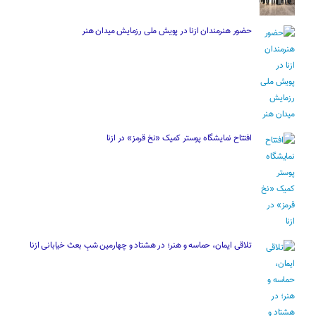
حضور هنرمندان ازنا در پویش ملی رزمایش میدان هنر
افتتاح نمایشگاه پوستر کمیک «نخ قرمز» در ازنا
تلاقی ایمان، حماسه و هنر؛ در هشتاد و چهارمین شبِ بعث خیابانی ازنا