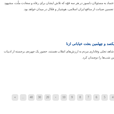
 اعتماد به مسئولان دلسوز در هر سه قوّه که تلاش ایشان برای رفاه و سعادت ملّت، مشهود
ضمین صیانت از منافع ایران اسلامی، هوشیار و فعّال در میدان خواهد بود.
د و چهلمین بعثت خیابانی ازنا
ا شاهد تجلی وفاداری مردم به ارزش‌های انقلاب هستند، حضور یک چهره‌ی برجسته از ادبیات
ن شب‌ها را دوچندان کرد.
»
...
40
30
20
›
10
9
8
7
6
5
4