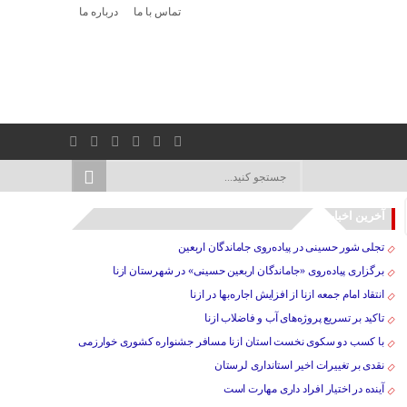
تماس با ما
درباره ما
آخرین اخبار
تجلی شور حسینی در پیاده‌روی جاماندگان اربعین
برگزاری پیاده‌روی «جاماندگان اربعین حسینی» در شهرستان ازنا
انتقاد امام جمعه ازنا از افزایش اجاره‌بها در ازنا
تاکید بر تسریع پروژه‌های آب و فاضلاب ازنا
با کسب دو سکوی نخست استان ازنا مسافر جشنواره کشوری خوارزمی
نقدی بر تغییرات اخیر استانداری لرستان
آینده در اختیار افراد داری مهارت است