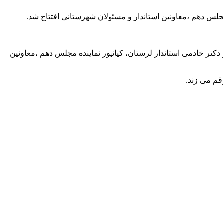
ه محور مواصلاتی ازنا-اراک با حضور دکتر خادمی استاندار لرستان، کیانپور نماینده مجلس دهم ،معاونین
قم می زند.