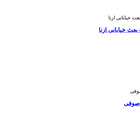
بعث خیابانی ازنا
د صوفی