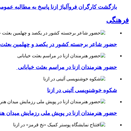
بازگشت کارگران فروآلیاژ ازنا پاسخ به مطالبه عموم
فرهنگی
حضور شاعر برجسته کشور در یکصد و چهلمین بعثت خی
حضور هنرمندان ازنا در مراسم بعثت خیابانی
شکوه خوشنویسی آئینی در ازنا
حضور هنرمندان ازنا در پویش ملی رزمایش میدان هن