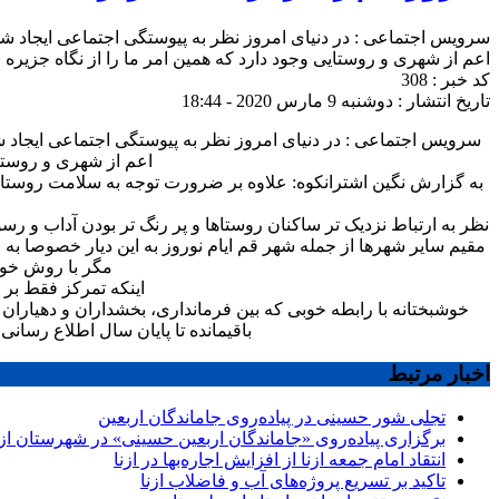
سرویس اجتماعی : در دنیای امروز نظر به پیوستگی اجتماعی ایجاد ش
اعم از شهری و روستایی وجود دارد که همین امر ما را از نگاه جزیره ا
کد خبر : 308
تاریخ انتشار : دوشنبه 9 مارس 2020 - 18:44
سرویس اجتماعی : در دنیای امروز نظر به پیوستگی اجتماعی ایجاد 
اعم از شهری و روستای
به گزارش نگین اشترانکوه: علاوه بر ضرورت توجه به سلامت روستاییا
نظر به ارتباط نزدیک تر ساکنان روستاها و پر رنگ تر بودن آداب و رس
مقیم سایر شهرها از جمله شهر قم ایام نوروز به این دیار خصوصا به 
مگر با روش خود 
اینکه تمرکز فقط بر و
خوشبختانه با رابطه خوبی که بین فرمانداری، بخشداران و دهیاران
باقیمانده تا پایان سال اطلاع رسا
اخبار مرتبط
تجلی شور حسینی در پیاده‌روی جاماندگان اربعین
برگزاری پیاده‌روی «جاماندگان اربعین حسینی» در شهرستان ازن
انتقاد امام جمعه ازنا از افزایش اجاره‌بها در ازنا
تاکید بر تسریع پروژه‌های آب و فاضلاب ازنا