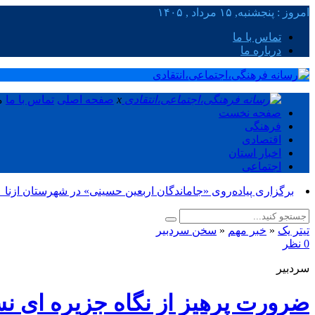
امروز : پنجشنبه, ۱۵ مرداد , ۱۴۰۵
تماس با ما
درباره ما
x
صفحه اصلی
تماس با ما
م
صفحه نخست
فرهنگی
اقتصادی
اخبار استان
اجتماعی
برگزاری پیاده‌روی «جاماندگان اربعین حسینی» در شهرستان ازنا_
تیتر یک
«
خبر مهم
«
سخن سردبیر
0 نظر
سردبیر
ضرورت پرهیز از نگاه جزیره ای ن