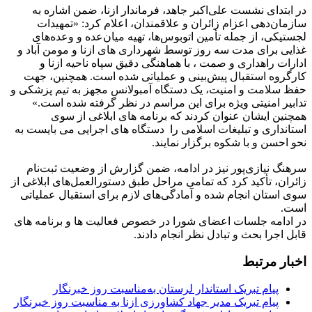
در ابتدای نشست علی‌اکبر جاهد، فرماندار ازنا، ضمن اشاره به
سازمان‌دهی اعزام زائران و علاقمندان، اعلام کرد: «تمهیدات
لجستیکی، از جمله تأمین اتوبوس‌ها، تهیه میان‌عده و وعده‌های
غذایی برای مدت سه روز توسط شهرداری های ازنا و مومن آباد و
ادارات راهداری و صمت ، با هماهنگی دقیق سپاه ناحیه ازنا و
کارگروه استقبال پیش‌بینی و عملیاتی شده است. همچنین، جهت
حفظ سلامت و امنیت، یک دستگاه آمبولانس مجهز به تیم پزشکی و
تدابیر امنیتی ویژه برای این مراسم در نظر گرفته شده است.»
همچنین ایشان عنوان کردند که برنامه های ابلاغی از سوی
استانداری و تبلیغات اسلامی را دستگاه های اجرایی می بایست به
نحو احسن و با شکوه برگزار نمایند.
سرهنگ نیازی‌پور نیز در ادامه، ضمن گزارش از وضعیت ثبت‌نام
زائران، تأکید کرد که تمامی مراحل طبق دستورالعمل‌های ابلاغی از
سوی استان انجام شده و آمادگی‌های لازم برای استقبال عملیاتی
است.
در ادامه جلسات اعضای شورا در خصوص فعالیت ها و برنامه های
قابل اجرا بحث و تبادل نظر انجام دادند.
اخبار مرتبط
پیام تبریک استاندار لرستان به‌مناسبت روز خبرنگار
پیام تبریک مدیر جهاد کشاورزی ازنا به مناسبت روز خبرنگار