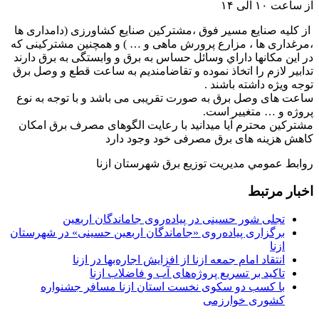
از ساعت ۱۰ الی ۱۴
از كليه صنایع مسیر فوق ،مشترکین صنایع کشاورزی (دامداری ها
،مرغداری ها ، مزارع پرورش ماهی و … ) و همچنین مشترکینی كه
در اين مكانها داراي وسائل حساس به برق و وابستگی به برق دارند
تدابیر لازم را اتخاذ نموده و تقاضامنديم به ساعت قطع و وصل برق
توجه ويژه داشته باشند .
ساعت های وصل برق به صورت تقریبی می باشد و با توجه به نوع
پروژه و … متغییر است.
مشترکین محترم آیا میدانید با رعایت الگوهای مصرف برق امکان
کاهش هزینه های برق مصرفی خود وجود دارد
روابط عمومي مديريت توزيع برق شهرستان ازنا
اخبار مرتبط
تجلی شور حسینی در پیاده‌روی جاماندگان اربعین
برگزاری پیاده‌روی «جاماندگان اربعین حسینی» در شهرستان
ازنا
انتقاد امام جمعه ازنا از افزایش اجاره‌بها در ازنا
تاکید بر تسریع پروژه‌های آب و فاضلاب ازنا
با کسب دو سکوی نخست استان ازنا مسافر جشنواره
کشوری خوارزمی