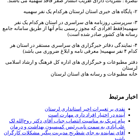
تبصره : نشریات دارای ظریب انتشار صفر فاقد سهمیه می باشند.
۲- پایگاه های خبری استان لرستان هرکدام یک نفر سهمیه
۳- سرپرستی روزنامه های سراسری در استان هرکدام یک نفر
سهمیه(فقط افرادی که مجوز رسمی بنام آنها از طریق سامانه جامع
رسانه های کشور صادر شده است)
۴- نمایندگی دفاتر خبرگزاری های سراسری مستقر در استان هر
کدام ۴ نفر سهمیه( معرفی نامه و ابلاغ ضروری می باشد)
دفتر مطبوعات و خبرگزاری های اداره کل فرهنگ و ارشاد اسلامی
لرستان
خانه مطبوعات و رسانه های استان لرستان
اخبار مرتبط
نقدی بر تغییرات اخیر استانداری لرستان
آینده در اختیار افراد داری مهارت است
پیام تبریک به مناسبت انتصاب جناب آقای دکتر روح‌الله لک
علی‌آبادی به سمت نایب‌رئیس کمیسیون بهداشت و درمان
آقای نماینده به جای شطرنج مدیریت پیگیر مشکلات کارگران
باشید