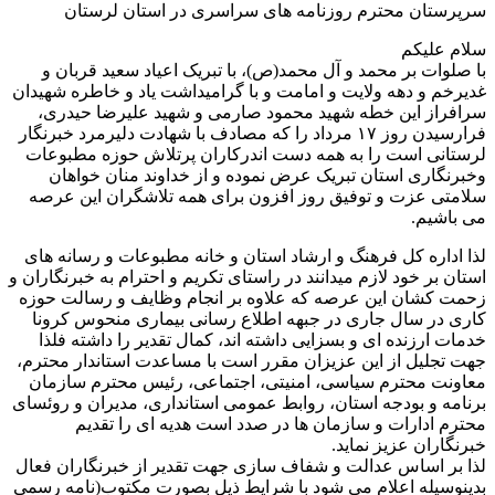
سرپرستان محترم روزنامه های سراسری در استان لرستان
سلام علیکم
با صلوات بر محمد و آل محمد(ص)، با تبریک اعیاد سعید قربان و
غدیرخم و دهه ولایت و امامت و با گرامیداشت یاد و خاطره شهیدان
سرافراز این خطه شهید محمود صارمی و شهید علیرضا حیدری،
فرارسیدن روز ۱۷ مرداد را که مصادف با شهادت دلیرمرد خبرنگار
لرستانی است را به همه دست اندرکاران پرتلاش حوزه مطبوعات
وخبرنگاری استان تبریک عرض نموده و از خداوند منان خواهان
سلامتی عزت و توفیق روز افزون برای همه تلاشگران این عرصه
می باشیم.
لذا اداره کل فرهنگ و ارشاد استان و خانه مطبوعات و رسانه های
استان بر خود لازم میدانند در راستای تکریم و احترام به خبرنگاران و
زحمت کشان این عرصه که علاوه بر انجام وظایف و رسالت حوزه
کاری در سال جاری در جبهه اطلاع رسانی بیماری منحوس کرونا
خدمات ارزنده ای و بسزایی داشته اند، کمال تقدیر را داشته فلذا
جهت تجلیل از این عزیزان مقرر است با مساعدت استاندار محترم،
معاونت محترم سیاسی، امنیتی، اجتماعی، رئیس محترم سازمان
برنامه و بودجه استان، روابط عمومی استانداری، مدیران و روئسای
محترم ادارات و سازمان ها در صدد است هدیه ای را تقدیم
خبرنگاران عزیز نماید.
لذا بر اساس عدالت و شفاف سازی جهت تقدیر از خبرنگاران فعال
بدینوسیله اعلام می شود با شرایط ذیل بصورت مکتوب(نامه رسمی