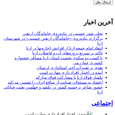
آخرین اخبار
تجلی شور حسینی در پیاده‌روی جاماندگان اربعین
برگزاری پیاده‌روی «جاماندگان اربعین حسینی» در شهرستان
ازنا
انتقاد امام جمعه ازنا از افزایش اجاره‌بها در ازنا
تاکید بر تسریع پروژه‌های آب و فاضلاب ازنا
با کسب دو سکوی نخست استان ازنا مسافر جشنواره
کشوری خوارزمی
نقدی بر تغییرات اخیر استانداری لرستان
آینده در اختیار افراد داری مهارت است
تکمیل فولاد ازنا با مشارکت فولاد مبارکه
اعتماد به مسئولان صیانت از منافع ایران را تضمین می‌کند
حضور شاعر برجسته کشور در یکصد و چهلمین بعثت خیابانی
ازنا
اجتماعی